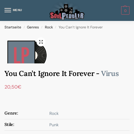
MENU
0
Startseite
Genres
Rock
You Can’t Ignore It Forever
/
/
/
You Can’t Ignore It Forever -
Virus
20,50
€
Genre:
Rock
Stile:
Punk