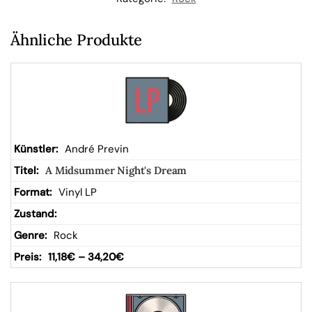
W
Ähnliche Produkte
ar
en
kor
André Previn
A Midsummer Night's Dream
b
Vinyl LP
Rock
11,18
€
–
34,20
€