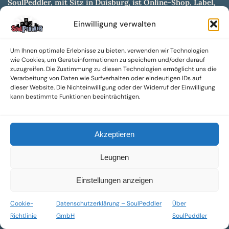
SoulPeddler, mit Sitz in Duisburg, ist Online-Shop, Label,
Vertrieb & Musikkultur- und Produktionsmuseum
Einwilligung verwalten
entwickelt aus dem SoulPeddler Vinyl-Presswerk und
unserer Online-Gig-Plattform.
Um Ihnen optimale Erlebnisse zu bieten, verwenden wir Technologien
Wir bieten eine breite Auswahl an sowohl hochgradig
wie Cookies, um Geräteinformationen zu speichern und/oder darauf
sammelwürdigen als auch Mainstream-Titeln und -Formaten auf
zuzugreifen. Die Zustimmung zu diesen Technologien ermöglicht uns die
Vinyl, CD und weiteren Medien.
Verarbeitung von Daten wie Surfverhalten oder eindeutigen IDs auf
dieser Website. Die Nichteinwilligung oder der Widerruf der Einwilligung
Sowohl neue als auch gebrauchte, nach Zustand bewertete
kann bestimmte Funktionen beeinträchtigen.
Tonträger sind aus unserem Archiv mit über 300.000
Titeln erhältlich.
Akzeptieren
Wir setzen uns leidenschaftlich für unabhängige Künstler und
Labels ein und bieten hochwertige, maßgeschneiderte Lösungen
Leugnen
aus über 30 Jahren Erfahrung in der Musikindustrie.
SoulPeddler Mailorder, Records & Vinyl Production – DUBOX –
Einstellungen anzeigen
Nettirock – Nice Guy Records – MOVA Museum of Vinyl Arts
Cookie-
Datenschutzerklärung – SoulPeddler
Über
© 2025 SoulPeddler GmbH®
Richtlinie
GmbH
SoulPeddler