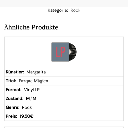
n
Kategorie:
Rock
W
Ähnliche Produkte
ar
en
kor
Margarita
Parque Mágico
b
Vinyl LP
M
/
M
Rock
19,50
€