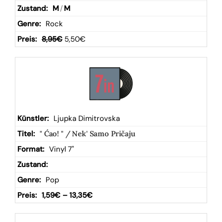
M
/
M
Rock
8,95
€
5,50
€
Ljupka Dimitrovska
" Ćao! " / Nek' Samo Pričaju
Vinyl 7"
Pop
1,59
€
–
13,35
€