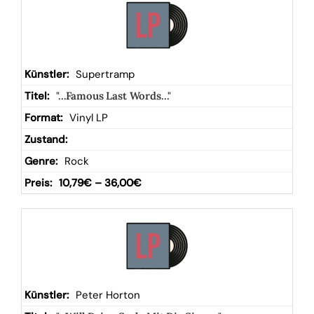
Supertramp
"...Famous Last Words..."
Vinyl LP
Rock
10,79
€
–
36,00
€
Peter Horton