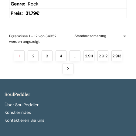
Rock
31,79
€
Ergebnisse 1 – 12 von 34952
werden angezeigt
1
2
3
4
…
2.911
2.912
2.913
SoulPeddler
Über SoulPeddler
Künstlerindex
Kontaktieren Sie uns