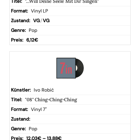
"...Will Deine Seele Mit Dir Singen"
Vinyl LP
VG
/
VG
Pop
6,12
€
Ivo Robić
"08" Ching-Ching-Ching
Vinyl 7"
Pop
12,03
€
–
13,88
€