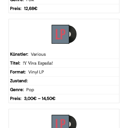
12,68
€
Various
!Y Viva España!
Vinyl LP
Pop
3,00
€
–
14,50
€