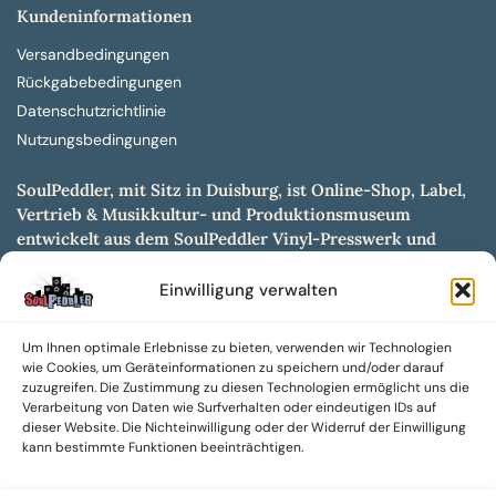
Kundeninformationen
Versandbedingungen
Rückgabebedingungen
Datenschutzrichtlinie
Nutzungsbedingungen
SoulPeddler, mit Sitz in Duisburg, ist Online-Shop, Label,
Vertrieb & Musikkultur- und Produktionsmuseum
entwickelt aus dem SoulPeddler Vinyl-Presswerk und
unserer Online-Gig-Plattform.
Einwilligung verwalten
Wir bieten eine breite Auswahl an sowohl hochgradig
sammelwürdigen als auch Mainstream-Titeln und -Formaten auf
Vinyl, CD und weiteren Medien.
Um Ihnen optimale Erlebnisse zu bieten, verwenden wir Technologien
wie Cookies, um Geräteinformationen zu speichern und/oder darauf
zuzugreifen. Die Zustimmung zu diesen Technologien ermöglicht uns die
Sowohl neue als auch gebrauchte, nach Zustand bewertete
Verarbeitung von Daten wie Surfverhalten oder eindeutigen IDs auf
Tonträger sind aus unserem Archiv mit über 300.000
dieser Website. Die Nichteinwilligung oder der Widerruf der Einwilligung
Titeln erhältlich.
kann bestimmte Funktionen beeinträchtigen.
Wir setzen uns leidenschaftlich für unabhängige Künstler und