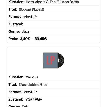
Herb Alpert & The Tijuana Brass
!!Going Places!!
Vinyl LP
Jazz
3,40
€
–
39,45
€
Various
!Pasodobles Hits!
Vinyl LP
VG+
/
VG+
Folk