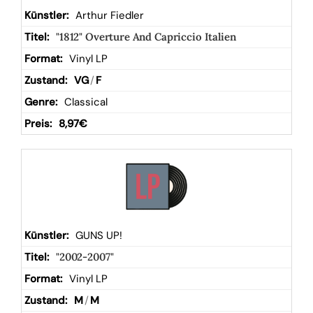
Arthur Fiedler
"1812" Overture And Capriccio Italien
Vinyl LP
VG
/
F
Classical
8,97
€
GUNS UP!
"2002-2007"
Vinyl LP
M
/
M