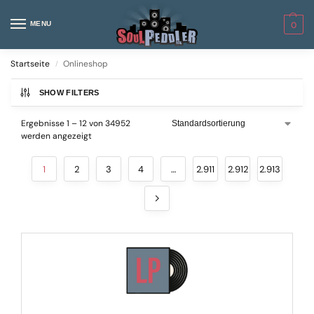
MENU
0
Startseite
Onlineshop
/
SHOW FILTERS
Ergebnisse 1 – 12 von 34952
werden angezeigt
1
2
3
4
…
2.911
2.912
2.913