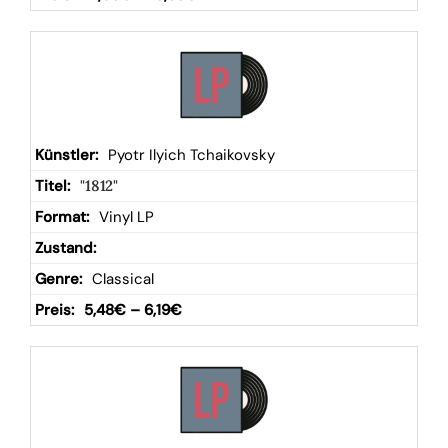
Pyotr Ilyich Tchaikovsky
"1812"
Vinyl LP
Classical
5,48
€
–
6,19
€