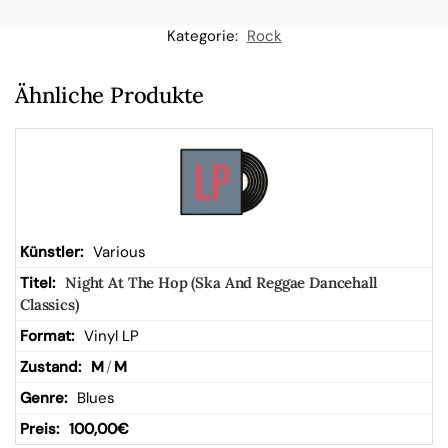
n
Kategorie:
Rock
W
Ähnliche Produkte
ar
en
kor
Various
Night At The Hop (Ska And Reggae Dancehall
b
Classics)
Vinyl LP
M
/
M
Blues
100,00
€