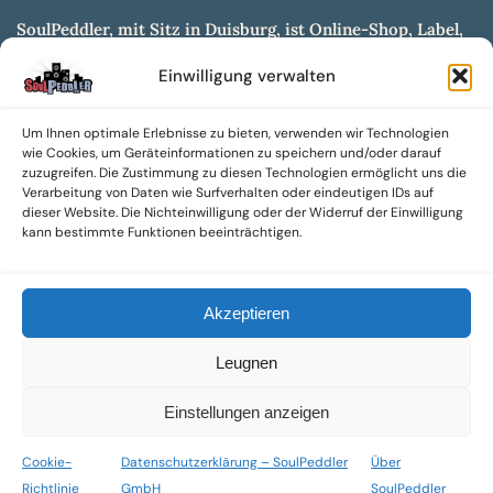
SoulPeddler, mit Sitz in Duisburg, ist Online-Shop, Label,
Vertrieb & Musikkultur- und Produktionsmuseum
Einwilligung verwalten
entwickelt aus dem SoulPeddler Vinyl-Presswerk und
unserer Online-Gig-Plattform.
Um Ihnen optimale Erlebnisse zu bieten, verwenden wir Technologien
Wir bieten eine breite Auswahl an sowohl hochgradig
wie Cookies, um Geräteinformationen zu speichern und/oder darauf
sammelwürdigen als auch Mainstream-Titeln und -Formaten auf
zuzugreifen. Die Zustimmung zu diesen Technologien ermöglicht uns die
Vinyl, CD und weiteren Medien.
Verarbeitung von Daten wie Surfverhalten oder eindeutigen IDs auf
dieser Website. Die Nichteinwilligung oder der Widerruf der Einwilligung
Sowohl neue als auch gebrauchte, nach Zustand bewertete
kann bestimmte Funktionen beeinträchtigen.
Tonträger sind aus unserem Archiv mit über 300.000
Titeln erhältlich.
Akzeptieren
Wir setzen uns leidenschaftlich für unabhängige Künstler und
Labels ein und bieten hochwertige, maßgeschneiderte Lösungen
Leugnen
aus über 30 Jahren Erfahrung in der Musikindustrie.
SoulPeddler Mailorder, Records & Vinyl Production – DUBOX –
Einstellungen anzeigen
Nettirock – Nice Guy Records – MOVA Museum of Vinyl Arts
Cookie-
Datenschutzerklärung – SoulPeddler
Über
© 2025 SoulPeddler GmbH®
Richtlinie
GmbH
SoulPeddler