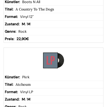
Boots N All
A Country To The Dogs
Vinyl 12"
M
/
M
Rock
22,90
€
Pkrk
Atchoum
Vinyl LP
M
/
M
Rock