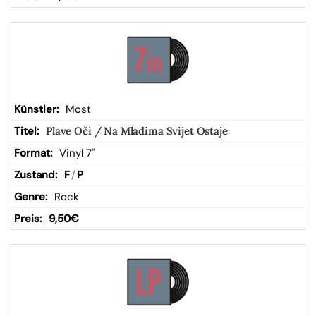
Most
Plave Oči / Na Mladima Svijet Ostaje
Vinyl 7"
F
/
P
Rock
9,50
€