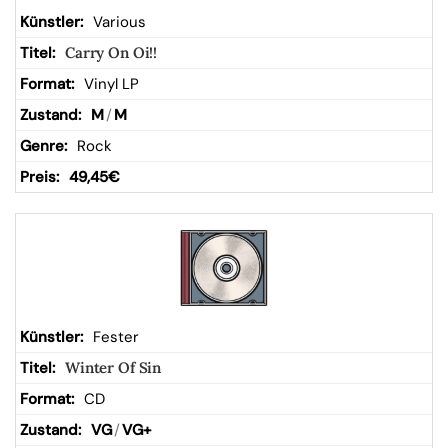
Various
Carry On Oi!!
Vinyl LP
M
/
M
Rock
49,45
€
Fester
Winter Of Sin
CD
VG
/
VG+