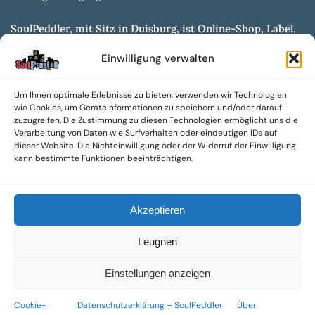
SoulPeddler, mit Sitz in Duisburg, ist Online-Shop, Label,
Vertrieb & Musikkultur- und Produktionsmuseum
Einwilligung verwalten
entwickelt aus dem SoulPeddler Vinyl-Presswerk und
unserer Online-Gig-Plattform.
Um Ihnen optimale Erlebnisse zu bieten, verwenden wir Technologien
Wir bieten eine breite Auswahl an sowohl hochgradig
wie Cookies, um Geräteinformationen zu speichern und/oder darauf
sammelwürdigen als auch Mainstream-Titeln und -Formaten auf
zuzugreifen. Die Zustimmung zu diesen Technologien ermöglicht uns die
Vinyl, CD und weiteren Medien.
Verarbeitung von Daten wie Surfverhalten oder eindeutigen IDs auf
dieser Website. Die Nichteinwilligung oder der Widerruf der Einwilligung
Sowohl neue als auch gebrauchte, nach Zustand bewertete
kann bestimmte Funktionen beeinträchtigen.
Tonträger sind aus unserem Archiv mit über 300.000
Titeln erhältlich.
Akzeptieren
Wir setzen uns leidenschaftlich für unabhängige Künstler und
Labels ein und bieten hochwertige, maßgeschneiderte Lösungen
Leugnen
aus über 30 Jahren Erfahrung in der Musikindustrie.
SoulPeddler Mailorder, Records & Vinyl Production – DUBOX –
Einstellungen anzeigen
Nettirock – Nice Guy Records – MOVA Museum of Vinyl Arts
Cookie-
Datenschutzerklärung – SoulPeddler
Über
© 2025 SoulPeddler GmbH®