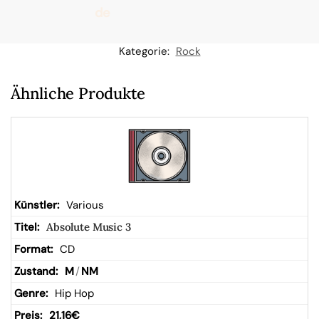
de
n
Kategorie:
Rock
W
Ähnliche Produkte
ar
en
kor
Various
Absolute Music 3
b
CD
M
/
NM
Hip Hop
21,16
€