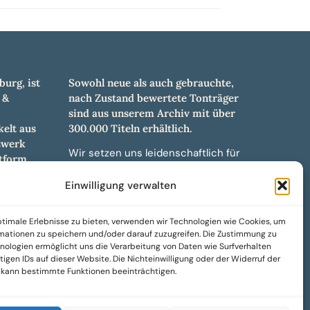
burg, ist
Sowohl neue als auch gebrauchte,
 &
nach Zustand bewertete Tonträger
sind aus unserem Archiv mit über
elt aus
300.000 Titeln erhältlich.
swerk
Wir setzen uns leidenschaftlich für
tform.
unabhängige Künstler und Labels ein
hl an
und bieten hochwertige,
Einwilligung verwalten
ürdigen
maßgeschneiderte Lösungen aus
und -
über 30 Jahren Erfahrung in der
timale Erlebnisse zu bieten, verwenden wir Technologien wie Cookies, um
weiteren
Musikindustrie.
mationen zu speichern und/oder darauf zuzugreifen. Die Zustimmung zu
nologien ermöglicht uns die Verarbeitung von Daten wie Surfverhalten
SoulPeddler Mailorder, Records &
igen IDs auf dieser Website. Die Nichteinwilligung oder der Widerruf der
Vinyl Production – DUBOX –
g kann bestimmte Funktionen beeinträchtigen.
Nettirock – Nice Guy Records –
MOVA Museum of Vinyl Arts