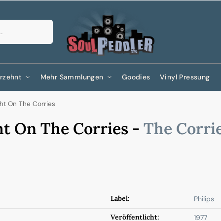
Suchen
rzehnt
Mehr Sammlungen
Goodies
Vinyl Pressung
ght On The Corries
ht On The Corries -
The Corri
Label:
Philips
Veröffentlicht:
1977