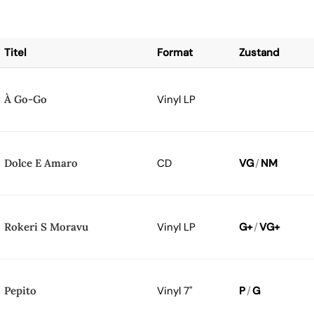
Titel
Format
Zustand
À Go-Go
Vinyl LP
Dolce E Amaro
CD
VG
/
NM
Rokeri S Moravu
Vinyl LP
G+
/
VG+
Pepito
Vinyl 7"
P
/
G