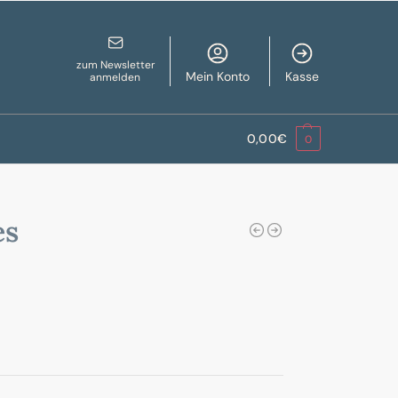
zum Newsletter
Mein Konto
Kasse
anmelden
0,00
€
0
es