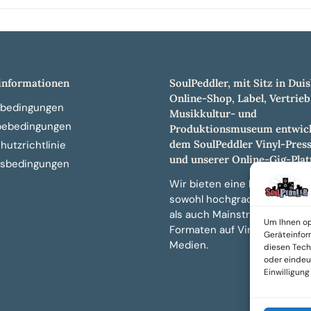
nformationen
SoulPeddler, mit Sitz in Duis
Online-Shop, Label, Vertrieb
bedingungen
Musikkultur- und
bebedingungen
Produktionsmuseum entwick
dem SoulPeddler Vinyl-Pres
utzrichtlinie
und unserer Online-Gig-Plat
sbedingungen
Wir bieten eine breite Auswa
sowohl hochgradig sammelw
als auch Mainstream-Titeln 
Um Ihnen op
Formaten auf Vinyl, CD und 
Geräteinfor
Medien.
diesen Tech
oder eindeut
Einwilligun