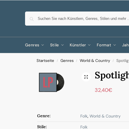
Genres
Stile
Künstler
Format
Jah
Startseite
Genres
World & Country
Spotli
/
/
/
Spotlig
32,40
€
Genre:
Folk
,
World & Country
Stile:
Folk