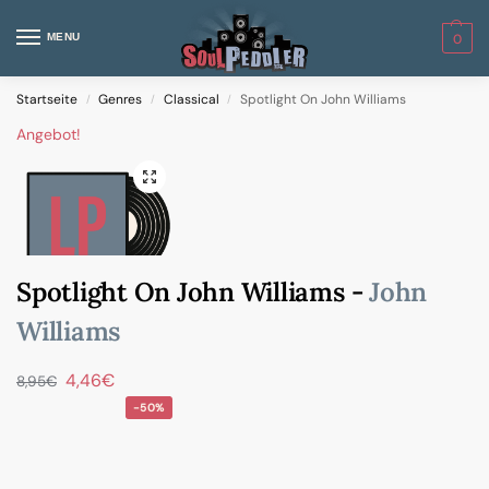
MENU
0
Startseite
Genres
Classical
Spotlight On John Williams
/
/
/
Angebot!
Spotlight On John Williams -
John
Williams
4,46
€
8,95
€
-50%