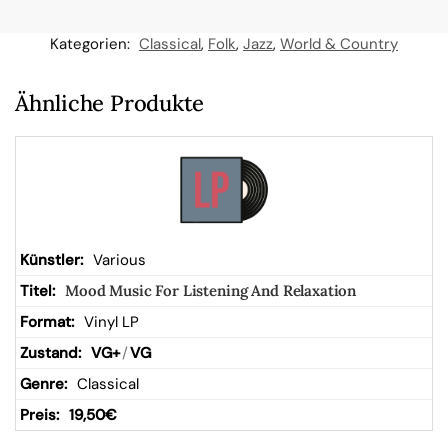
n
Kategorien:
Classical
,
Folk
,
Jazz
,
World & Country
W
Ähnliche Produkte
ar
en
kor
Various
Mood Music For Listening And Relaxation
b
Vinyl LP
VG+
/
VG
Classical
19,50
€