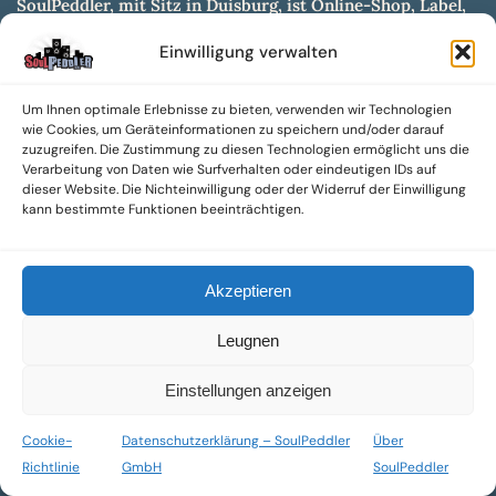
SoulPeddler, mit Sitz in Duisburg, ist Online-Shop, Label,
Vertrieb & Musikkultur- und Produktionsmuseum
Einwilligung verwalten
entwickelt aus dem SoulPeddler Vinyl-Presswerk und
unserer Online-Gig-Plattform.
Um Ihnen optimale Erlebnisse zu bieten, verwenden wir Technologien
Wir bieten eine breite Auswahl an sowohl hochgradig
wie Cookies, um Geräteinformationen zu speichern und/oder darauf
sammelwürdigen als auch Mainstream-Titeln und -Formaten auf
zuzugreifen. Die Zustimmung zu diesen Technologien ermöglicht uns die
Vinyl, CD und weiteren Medien.
Verarbeitung von Daten wie Surfverhalten oder eindeutigen IDs auf
dieser Website. Die Nichteinwilligung oder der Widerruf der Einwilligung
Sowohl neue als auch gebrauchte, nach Zustand bewertete
kann bestimmte Funktionen beeinträchtigen.
Tonträger sind aus unserem Archiv mit über 300.000
Titeln erhältlich.
Akzeptieren
Wir setzen uns leidenschaftlich für unabhängige Künstler und
Labels ein und bieten hochwertige, maßgeschneiderte Lösungen
Leugnen
aus über 30 Jahren Erfahrung in der Musikindustrie.
SoulPeddler Mailorder, Records & Vinyl Production – DUBOX –
Einstellungen anzeigen
Nettirock – Nice Guy Records – MOVA Museum of Vinyl Arts
Cookie-
Datenschutzerklärung – SoulPeddler
Über
© 2025 SoulPeddler GmbH®
Richtlinie
GmbH
SoulPeddler