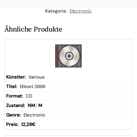
n
Kategorie:
Electronic
W
Ähnliche Produkte
ar
en
kor
Various
Hitovi 2000
b
CD
NM
/
M
Electronic
12,28
€