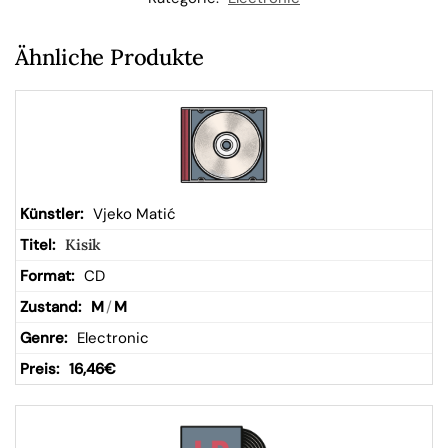
W
Ähnliche Produkte
ar
en
kor
Vjeko Matić
Kisik
b
CD
M
/
M
Electronic
16,46
€