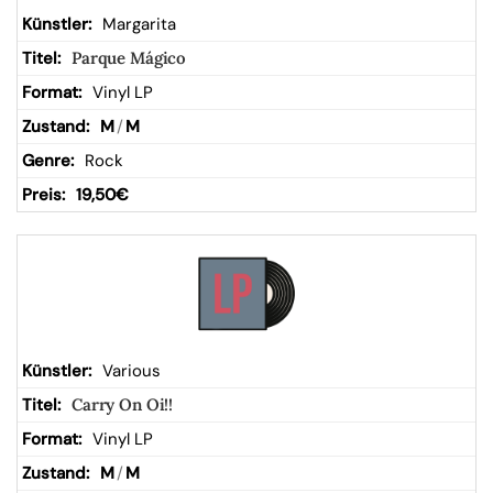
Margarita
Parque Mágico
Vinyl LP
M
/
M
Rock
19,50
€
Various
Carry On Oi!!
Vinyl LP
M
/
M