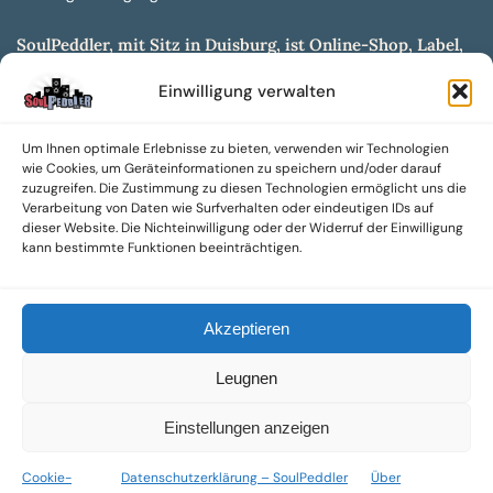
SoulPeddler, mit Sitz in Duisburg, ist Online-Shop, Label,
Vertrieb & Musikkultur- und Produktionsmuseum
Einwilligung verwalten
entwickelt aus dem SoulPeddler Vinyl-Presswerk und
unserer Online-Gig-Plattform.
Um Ihnen optimale Erlebnisse zu bieten, verwenden wir Technologien
Wir bieten eine breite Auswahl an sowohl hochgradig
wie Cookies, um Geräteinformationen zu speichern und/oder darauf
sammelwürdigen als auch Mainstream-Titeln und -Formaten auf
zuzugreifen. Die Zustimmung zu diesen Technologien ermöglicht uns die
Vinyl, CD und weiteren Medien.
Verarbeitung von Daten wie Surfverhalten oder eindeutigen IDs auf
dieser Website. Die Nichteinwilligung oder der Widerruf der Einwilligung
Sowohl neue als auch gebrauchte, nach Zustand bewertete
kann bestimmte Funktionen beeinträchtigen.
Tonträger sind aus unserem Archiv mit über 300.000
Titeln erhältlich.
Akzeptieren
Wir setzen uns leidenschaftlich für unabhängige Künstler und
Labels ein und bieten hochwertige, maßgeschneiderte Lösungen
Leugnen
aus über 30 Jahren Erfahrung in der Musikindustrie.
SoulPeddler Mailorder, Records & Vinyl Production – DUBOX –
Einstellungen anzeigen
Nettirock – Nice Guy Records – MOVA Museum of Vinyl Arts
Cookie-
Datenschutzerklärung – SoulPeddler
Über
© 2025 SoulPeddler GmbH®