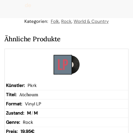
de
n
Kategorien:
Folk
,
Rock
,
World & Country
W
Ähnliche Produkte
ar
en
kor
Pkrk
Atchoum
b
Vinyl LP
M
/
M
Rock
19,95
€