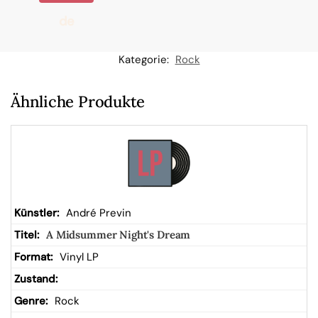
de
n
Kategorie:
Rock
W
Ähnliche Produkte
ar
en
kor
André Previn
A Midsummer Night's Dream
b
Vinyl LP
Rock