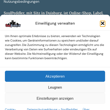
Nutzungsbedingungen
SoulPeddler, mit Sitz in Duisburg, ist Online-Shop, Label,
Vertrieb & Musikkultur- und Produktionsmuseum
Einwilligung verwalten
entwickelt aus dem SoulPeddler Vinyl-Presswerk und
unserer Online-Gig-Plattform.
Um Ihnen optimale Erlebnisse zu bieten, verwenden wir Technologien
Wir bieten eine breite Auswahl an sowohl hochgradig
wie Cookies, um Geräteinformationen zu speichern und/oder darauf
sammelwürdigen als auch Mainstream-Titeln und -Formaten auf
zuzugreifen. Die Zustimmung zu diesen Technologien ermöglicht uns die
Vinyl, CD und weiteren Medien.
Verarbeitung von Daten wie Surfverhalten oder eindeutigen IDs auf
dieser Website. Die Nichteinwilligung oder der Widerruf der Einwilligung
Sowohl neue als auch gebrauchte, nach Zustand bewertete
kann bestimmte Funktionen beeinträchtigen.
Tonträger sind aus unserem Archiv mit über 300.000
Titeln erhältlich.
Akzeptieren
Wir setzen uns leidenschaftlich für unabhängige Künstler und
Labels ein und bieten hochwertige, maßgeschneiderte Lösungen
Leugnen
aus über 30 Jahren Erfahrung in der Musikindustrie.
SoulPeddler Mailorder, Records & Vinyl Production – DUBOX –
Einstellungen anzeigen
Nettirock – Nice Guy Records – MOVA Museum of Vinyl Arts
Cookie-
Datenschutzerklärung – SoulPeddler
Über