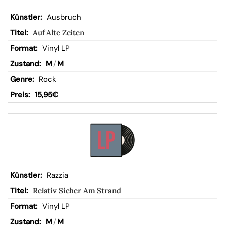
Ausbruch
Auf Alte Zeiten
Vinyl LP
M
/
M
Rock
15,95
€
Razzia
Relativ Sicher Am Strand
Vinyl LP
M
/
M