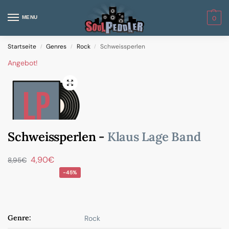
MENU
0
Startseite
Genres
Rock
Schweissperlen
/
/
/
Angebot!
Schweissperlen -
Klaus Lage Band
4,90
€
8,95
€
-45%
Genre:
Rock