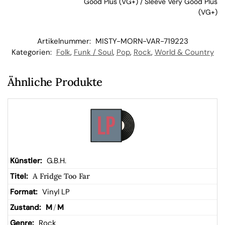
Good Plus (VG+) / Sleeve Very Good Plus
kor
(VG+)
b
Artikelnummer:
MISTY-MORN-VAR-719223
Kategorien:
Folk
,
Funk / Soul
,
Pop
,
Rock
,
World & Country
Ähnliche Produkte
G.B.H.
A Fridge Too Far
Vinyl LP
M
/
M
Rock