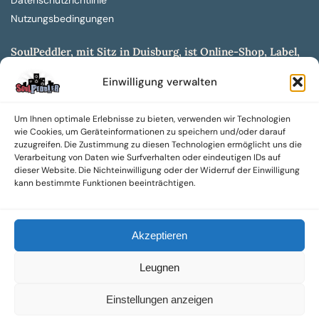
Datenschutzrichtlinie
Nutzungsbedingungen
SoulPeddler, mit Sitz in Duisburg, ist Online-Shop, Label,
Vertrieb & Musikkultur- und Produktionsmuseum
Einwilligung verwalten
entwickelt aus dem SoulPeddler Vinyl-Presswerk und
unserer Online-Gig-Plattform.
Um Ihnen optimale Erlebnisse zu bieten, verwenden wir Technologien
Wir bieten eine breite Auswahl an sowohl hochgradig
wie Cookies, um Geräteinformationen zu speichern und/oder darauf
sammelwürdigen als auch Mainstream-Titeln und -Formaten auf
zuzugreifen. Die Zustimmung zu diesen Technologien ermöglicht uns die
Vinyl, CD und weiteren Medien.
Verarbeitung von Daten wie Surfverhalten oder eindeutigen IDs auf
dieser Website. Die Nichteinwilligung oder der Widerruf der Einwilligung
Sowohl neue als auch gebrauchte, nach Zustand bewertete
kann bestimmte Funktionen beeinträchtigen.
Tonträger sind aus unserem Archiv mit über 300.000
Titeln erhältlich.
Akzeptieren
Wir setzen uns leidenschaftlich für unabhängige Künstler und
Labels ein und bieten hochwertige, maßgeschneiderte Lösungen
Leugnen
aus über 30 Jahren Erfahrung in der Musikindustrie.
SoulPeddler Mailorder, Records & Vinyl Production – DUBOX –
Einstellungen anzeigen
Nettirock – Nice Guy Records – MOVA Museum of Vinyl Arts