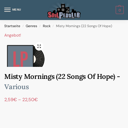
MENU
0
Startseite
Genres
Rock
Misty Mornings (22 Songs Of Hope)
/
/
/
Angebot!
Misty Mornings (22 Songs Of Hope) -
Various
2,59
€
–
22,50
€