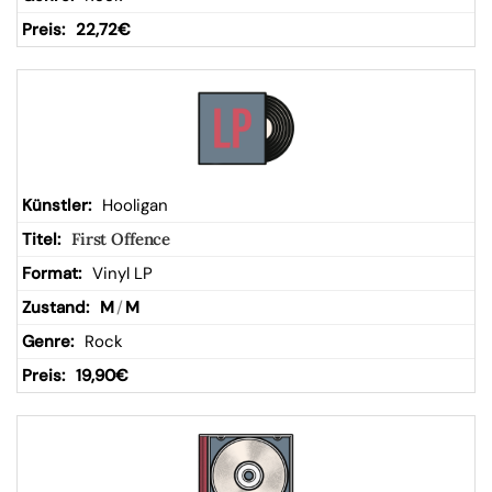
22,72
€
Hooligan
First Offence
Vinyl LP
M
/
M
Rock
19,90
€