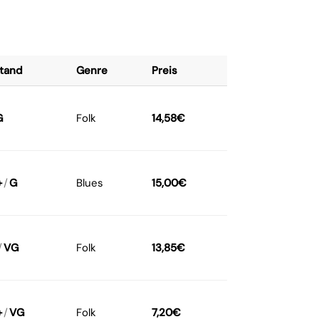
tand
Genre
Preis
G
Folk
14,58
€
+
/
G
Blues
15,00
€
/
VG
Folk
13,85
€
+
/
VG
Folk
7,20
€