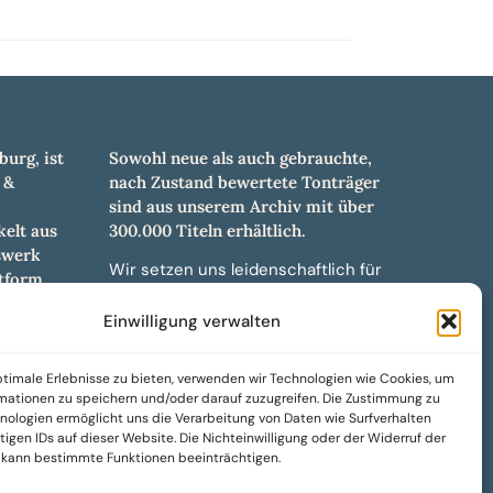
burg, ist
Sowohl neue als auch gebrauchte,
 &
nach Zustand bewertete Tonträger
sind aus unserem Archiv mit über
elt aus
300.000 Titeln erhältlich.
swerk
Wir setzen uns leidenschaftlich für
tform.
unabhängige Künstler und Labels ein
hl an
und bieten hochwertige,
Einwilligung verwalten
ürdigen
maßgeschneiderte Lösungen aus
und -
über 30 Jahren Erfahrung in der
timale Erlebnisse zu bieten, verwenden wir Technologien wie Cookies, um
weiteren
Musikindustrie.
mationen zu speichern und/oder darauf zuzugreifen. Die Zustimmung zu
nologien ermöglicht uns die Verarbeitung von Daten wie Surfverhalten
SoulPeddler Mailorder, Records &
igen IDs auf dieser Website. Die Nichteinwilligung oder der Widerruf der
Vinyl Production – DUBOX –
g kann bestimmte Funktionen beeinträchtigen.
Nettirock – Nice Guy Records –