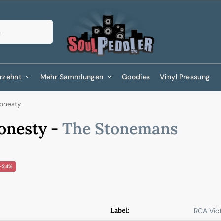
Suchen
rzehnt
Mehr Sammlungen
Goodies
Vinyl Pressung
Honesty
Honesty -
The Stonemans
-24%
Label:
RCA Vic