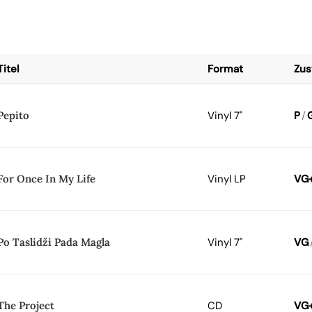
Titel
Format
Zus
Pepito
Vinyl 7"
P
/
For Once In My Life
Vinyl LP
VG
Po Taslidži Pada Magla
Vinyl 7"
VG
The Project
CD
VG