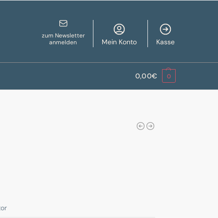
zum Newsletter
Mein Konto
Kasse
anmelden
0,00
€
0
tor