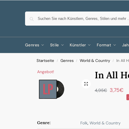
Genres
Stile
Künstler
Format
Jah
Startseite
Genres
World & Country
In All 
/
/
/
Angebot!
In All 
3,75
€
4,95
€
Genre:
Folk
,
World & Country