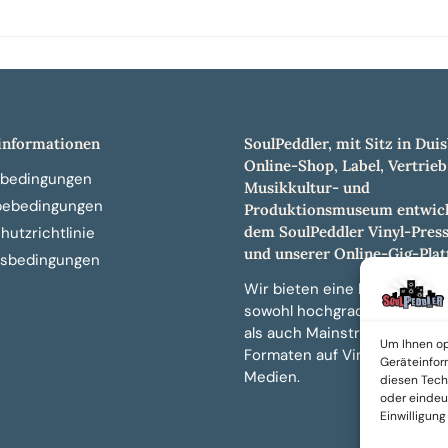
nformationen
SoulPeddler, mit Sitz in Duis
Online-Shop, Label, Vertrieb
bedingungen
Musikkultur- und
bebedingungen
Produktionsmuseum entwick
dem SoulPeddler Vinyl-Pres
utzrichtlinie
und unserer Online-Gig-Plat
sbedingungen
Wir bieten eine breite Auswa
sowohl hochgradig sammelw
als auch Mainstream-Titeln 
Um Ihnen op
Formaten auf Vinyl, CD und 
Geräteinfor
Medien.
diesen Tech
oder eindeut
Einwilligun