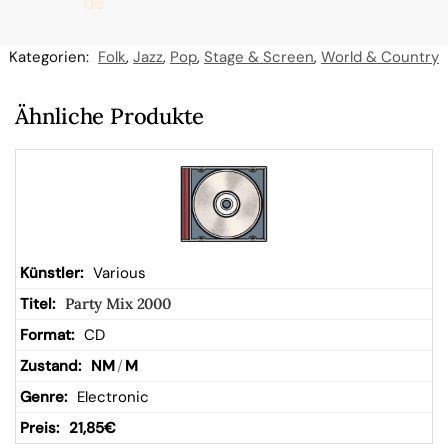
de
n
Kategorien:
Folk
,
Jazz
,
Pop
,
Stage & Screen
,
World & Country
W
Ähnliche Produkte
ar
en
kor
Various
Party Mix 2000
b
CD
NM
/
M
Electronic
21,85
€