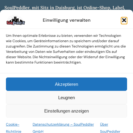
SoulPeddler, mit Sitz in Duisburg, ist Online-Shop, Label,
Vertrieb & Musikkultur- und Produktionsmuseum
Einwilligung verwalten
entwickelt aus dem SoulPeddler Vinyl-Presswerk und
unserer Online-Gig-Plattform.
Um Ihnen optimale Erlebnisse zu bieten, verwenden wir Technologien
Wir bieten eine breite Auswahl an sowohl hochgradig
wie Cookies, um Geräteinformationen zu speichern und/oder darauf
sammelwürdigen als auch Mainstream-Titeln und -Formaten auf
zuzugreifen. Die Zustimmung zu diesen Technologien ermöglicht uns die
Vinyl, CD und weiteren Medien.
Verarbeitung von Daten wie Surfverhalten oder eindeutigen IDs auf
dieser Website. Die Nichteinwilligung oder der Widerruf der Einwilligung
Sowohl neue als auch gebrauchte, nach Zustand bewertete
kann bestimmte Funktionen beeinträchtigen.
Tonträger sind aus unserem Archiv mit über 300.000
Titeln erhältlich.
Akzeptieren
Wir setzen uns leidenschaftlich für unabhängige Künstler und
Labels ein und bieten hochwertige, maßgeschneiderte Lösungen
Leugnen
aus über 30 Jahren Erfahrung in der Musikindustrie.
SoulPeddler Mailorder, Records & Vinyl Production – DUBOX –
Einstellungen anzeigen
Nettirock – Nice Guy Records – MOVA Museum of Vinyl Arts
Cookie-
Datenschutzerklärung – SoulPeddler
Über
© 2025 SoulPeddler GmbH®
Richtlinie
GmbH
SoulPeddler