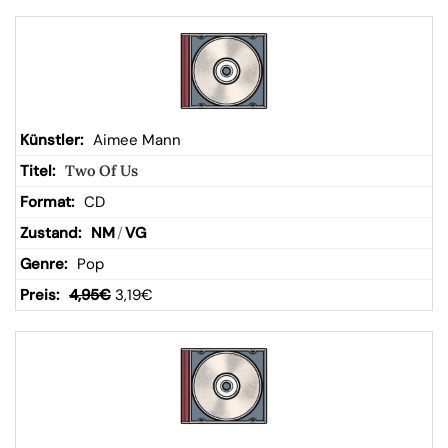
Aimee Mann
Two Of Us
CD
NM
/
VG
Pop
4,95
€
3,19
€