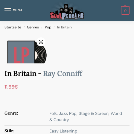
MENU
0
Startseite
Genres
Pop
In Britain
/
/
/
In Britain -
Ray Conniff
11,66
€
Genre:
Folk
,
Jazz
,
Pop
,
Stage & Screen
,
World
& Country
Stile:
Easy Listening