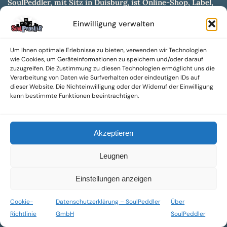
SoulPeddler, mit Sitz in Duisburg, ist Online-Shop, Label,
Vertrieb & Musikkultur- und Produktionsmuseum
Einwilligung verwalten
entwickelt aus dem SoulPeddler Vinyl-Presswerk und
unserer Online-Gig-Plattform.
Um Ihnen optimale Erlebnisse zu bieten, verwenden wir Technologien
Wir bieten eine breite Auswahl an sowohl hochgradig
wie Cookies, um Geräteinformationen zu speichern und/oder darauf
sammelwürdigen als auch Mainstream-Titeln und -Formaten auf
zuzugreifen. Die Zustimmung zu diesen Technologien ermöglicht uns die
Vinyl, CD und weiteren Medien.
Verarbeitung von Daten wie Surfverhalten oder eindeutigen IDs auf
dieser Website. Die Nichteinwilligung oder der Widerruf der Einwilligung
Sowohl neue als auch gebrauchte, nach Zustand bewertete
kann bestimmte Funktionen beeinträchtigen.
Tonträger sind aus unserem Archiv mit über 300.000
Titeln erhältlich.
Akzeptieren
Wir setzen uns leidenschaftlich für unabhängige Künstler und
Labels ein und bieten hochwertige, maßgeschneiderte Lösungen
Leugnen
aus über 30 Jahren Erfahrung in der Musikindustrie.
SoulPeddler Mailorder, Records & Vinyl Production – DUBOX –
Einstellungen anzeigen
Nettirock – Nice Guy Records – MOVA Museum of Vinyl Arts
Cookie-
Datenschutzerklärung – SoulPeddler
Über
© 2025 SoulPeddler GmbH®
Richtlinie
GmbH
SoulPeddler