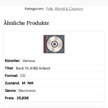
n
Kategorien:
Folk
,
World & Country
W
Ähnliche Produkte
ar
en
kor
Various
Back To (Old) School
b
CD
M
/
NM
Electronic
25,83
€