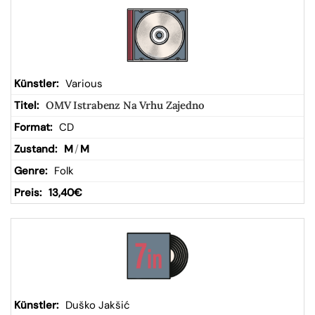
Various
OMV Istrabenz Na Vrhu Zajedno
CD
M
/
M
Folk
13,40
€
Duško Jakšić