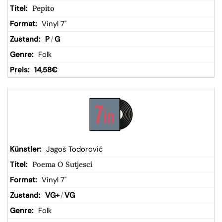
Pepito
Vinyl 7"
P
/
G
Folk
14,58
€
Jagoš Todorović
Poema O Sutjesci
Vinyl 7"
VG+
/
VG
Folk