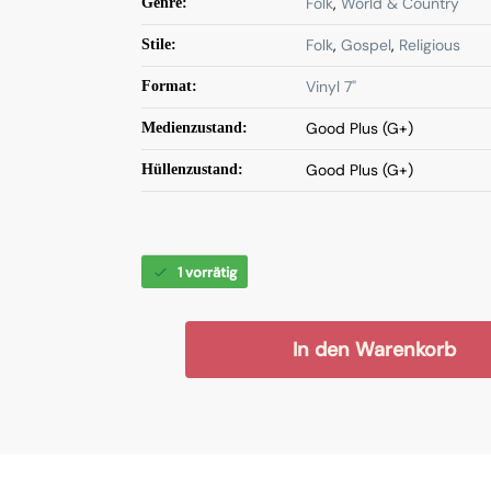
Folk
,
World & Country
Genre:
Folk
,
Gospel
,
Religious
Stile:
Vinyl 7"
Format:
Good Plus (G+)
Medienzustand:
Good Plus (G+)
Hüllenzustand:
1 vorrätig
In den Warenkorb