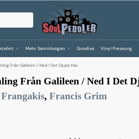
Suchen
rzehnt
Mehr Sammlungen
Goodies
Vinyl Pressung
mling Från Galileen / Ned I Det Djupa Hav
ing Från Galileen / Ned I Det D
 Frangakis
,
Francis Grim