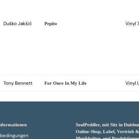
Duško Jakšić
Vinyl 7
Pepito
Tony Bennett
Vinyl 
For Once In My Life
nformationen
SoulPeddler, mit Sitz in Duisbur
Online-Shop, Label, Vertrieb 
bedingungen
Musikkultur- und Produktion