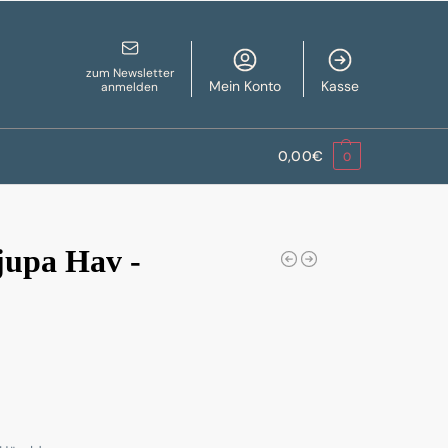
zum Newsletter
Mein Konto
Kasse
anmelden
0,00
€
0
jupa Hav -