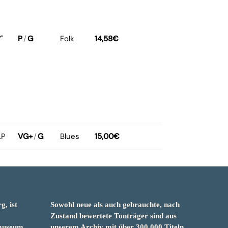
"
P
/
G
Folk
14,58
€
LP
VG+
/
G
Blues
15,00
€
g, ist
Sowohl neue als auch gebrauchte, nach
&
Zustand bewertete Tonträger sind aus
smuseum
unserem Archiv mit über 300.000 Titeln