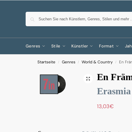
Genres
Stile
Künstler
Format
Jah
Startseite
Genres
World & Country
En Frä
/
/
/
En Främl
Erasmia
13,03
€