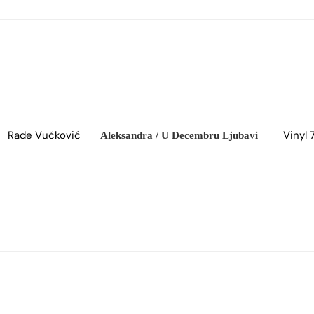
Rade Vučković
Vinyl 7
Aleksandra / U Decembru Ljubavi