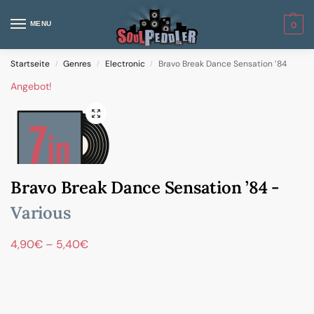
MENU
0
Startseite
Genres
Electronic
Bravo Break Dance Sensation ’84
/
/
/
Angebot!
Bravo Break Dance Sensation ’84 -
Various
4,90
€
–
5,40
€