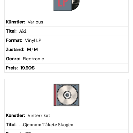
Various
Aki
Vinyl LP
M
/
M
Electronic
19,90
€
Vinterriket
...Gjennom Tåkete Skogen