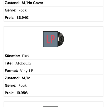
M
/
No Cover
Rock
33,94
€
Pkrk
Atchoum
Vinyl LP
M
/
M
Rock
19,95
€