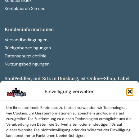
Künstlerindex
Kontaktieren Sie uns
Kundeninformationen
Versandbedingungen
Rückgabebedingungen
Datenschutzrichtlinie
Nutzungsbedingungen
SoulPeddler, mit Sitz in Duisburg, ist Online-Shop, Label,
Vertrieb & Musikkultur- und Produktionsmuseum
Einwilligung verwalten
entwickelt aus dem SoulPeddler Vinyl-Presswerk und
unserer Online-Gig-Plattform.
Um Ihnen optimale Erlebnisse zu bieten, verwenden wir Technologien
Wir bieten eine breite Auswahl an sowohl hochgradig
wie Cookies, um Geräteinformationen zu speichern und/oder darauf
sammelwürdigen als auch Mainstream-Titeln und -Formaten auf
zuzugreifen. Die Zustimmung zu diesen Technologien ermöglicht uns die
Vinyl, CD und weiteren Medien.
Verarbeitung von Daten wie Surfverhalten oder eindeutigen IDs auf
dieser Website. Die Nichteinwilligung oder der Widerruf der Einwilligung
Sowohl neue als auch gebrauchte, nach Zustand bewertete
kann bestimmte Funktionen beeinträchtigen.