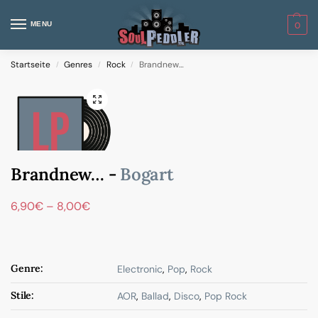
MENU
0
Startseite
Genres
Rock
Brandnew…
/
/
/
Brandnew… -
Bogart
6,90
€
–
8,00
€
Genre:
Electronic
,
Pop
,
Rock
Stile:
AOR
,
Ballad
,
Disco
,
Pop Rock