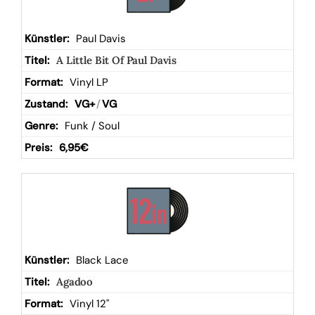
Paul Davis
A Little Bit Of Paul Davis
Vinyl LP
VG+
/
VG
Funk / Soul
6,95
€
Black Lace
Agadoo
Vinyl 12"