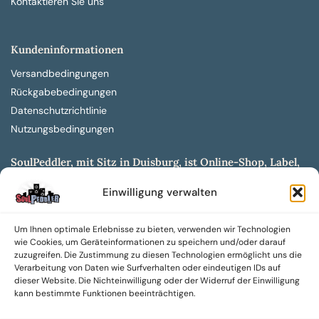
Kontaktieren Sie uns
Kundeninformationen
Versandbedingungen
Rückgabebedingungen
Datenschutzrichtlinie
Nutzungsbedingungen
SoulPeddler, mit Sitz in Duisburg, ist Online-Shop, Label,
Vertrieb & Musikkultur- und Produktionsmuseum
Einwilligung verwalten
entwickelt aus dem SoulPeddler Vinyl-Presswerk und
unserer Online-Gig-Plattform.
Um Ihnen optimale Erlebnisse zu bieten, verwenden wir Technologien
Wir bieten eine breite Auswahl an sowohl hochgradig
wie Cookies, um Geräteinformationen zu speichern und/oder darauf
sammelwürdigen als auch Mainstream-Titeln und -Formaten auf
zuzugreifen. Die Zustimmung zu diesen Technologien ermöglicht uns die
Vinyl, CD und weiteren Medien.
Verarbeitung von Daten wie Surfverhalten oder eindeutigen IDs auf
dieser Website. Die Nichteinwilligung oder der Widerruf der Einwilligung
Sowohl neue als auch gebrauchte, nach Zustand bewertete
kann bestimmte Funktionen beeinträchtigen.
Tonträger sind aus unserem Archiv mit über 300.000