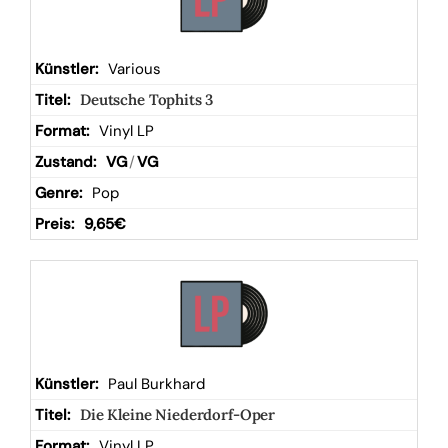
Various
Deutsche Tophits 3
Vinyl LP
VG
/
VG
Pop
9,65
€
Paul Burkhard
Die Kleine Niederdorf-Oper
Vinyl LP