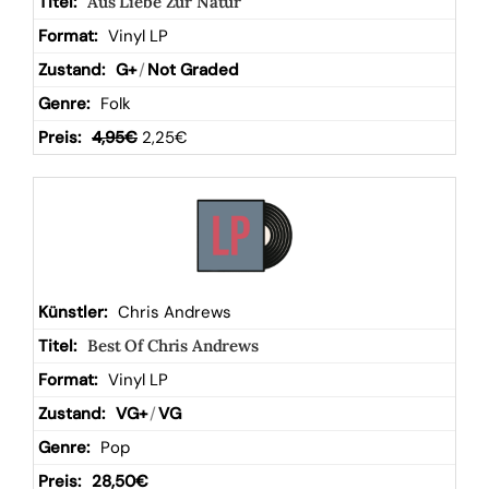
Aus Liebe Zur Natur
Vinyl LP
G+
/
Not Graded
Folk
4,95
€
2,25
€
Chris Andrews
Best Of Chris Andrews
Vinyl LP
VG+
/
VG
Pop
28,50
€