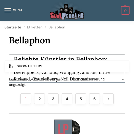
MENU
0
Startseite
Etiketten
Bellaphon
/
/
Bellaphon
Beliebte Künstler in Bellaphon:
SHOW FILTERS
Die Flippers
Various
Wolfgang Ambros
Little
Richard
Chuck Berry
Neil Diamond
Ergebnisse 1 – 12 von 67 werden
angezeigt
1
2
3
4
5
6