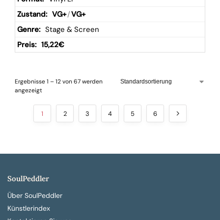
VG+
/
VG+
Stage & Screen
15,22
€
Ergebnisse 1 – 12 von 67 werden
angezeigt
1
2
3
4
5
6
SoulPeddler
Über SoulPeddler
Künstlerindex