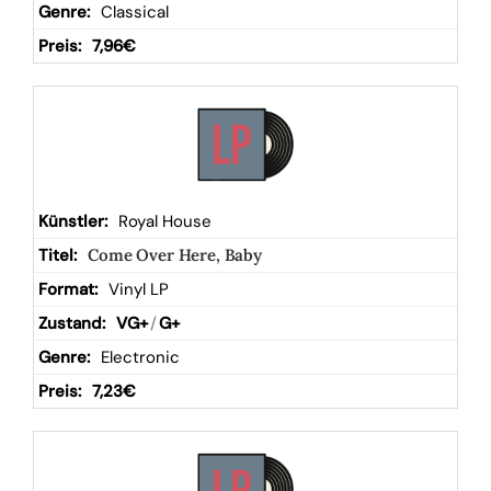
Classical
7,96
€
Royal House
Come Over Here, Baby
Vinyl LP
VG+
/
G+
Electronic
7,23
€