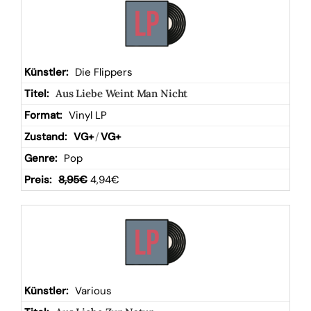
Die Flippers
Aus Liebe Weint Man Nicht
Vinyl LP
VG+
/
VG+
Pop
8,95
€
4,94
€
Various