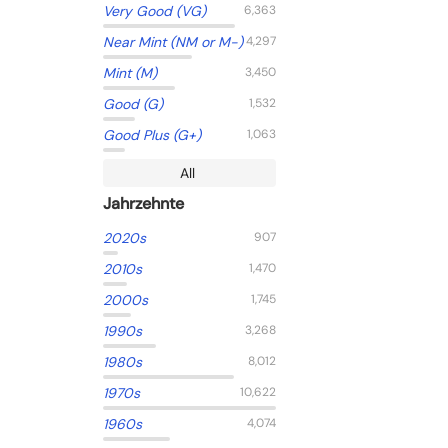
Very Good (VG)
6,363
Near Mint (NM or M-)
4,297
Mint (M)
3,450
Good (G)
1,532
Good Plus (G+)
1,063
All
Jahrzehnte
2020s
907
2010s
1,470
2000s
1,745
1990s
3,268
1980s
8,012
1970s
10,622
1960s
4,074