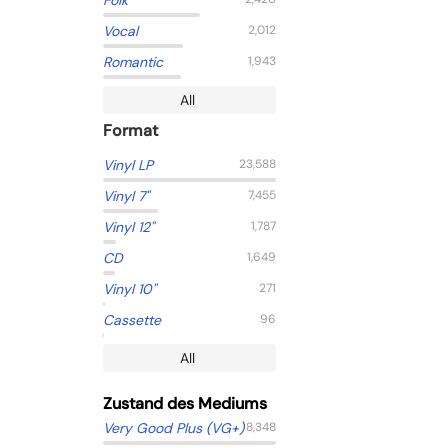
Folk
Vocal
2,012
Romantic
1,943
All
Format
Vinyl LP
23,588
Vinyl 7"
7,455
Vinyl 12"
1,787
CD
1,649
Vinyl 10"
271
Cassette
96
All
Zustand des Mediums
Very Good Plus (VG+)
8,348