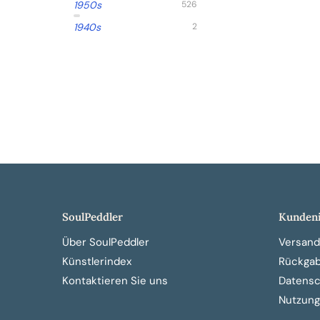
1950s
526
1940s
2
SoulPeddler
Kundeni
Über SoulPeddler
Versand
Künstlerindex
Rückga
Kontaktieren Sie uns
Datensch
Nutzung