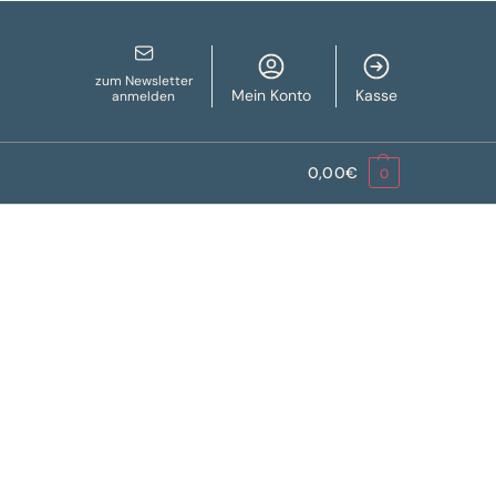
zum Newsletter
Mein Konto
Kasse
anmelden
0,00
€
0