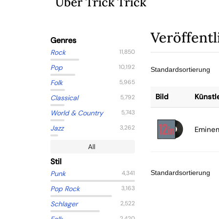
Über Trick Trick
Veröffent
Genres
Rock
11,850
Pop
10,192
Folk
5,965
Bild
Künstl
Classical
5,792
World & Country
5,743
Jazz
3,262
Emine
All
Stil
Punk
4,341
Pop Rock
3,163
Schlager
2,522
2,420