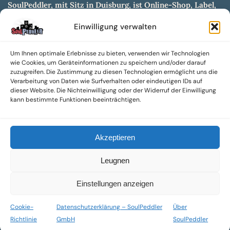
SoulPeddler, mit Sitz in Duisburg, ist Online-Shop, Label,
Vertrieb & Musikkultur- und Produktionsmuseum
Einwilligung verwalten
entwickelt aus dem SoulPeddler Vinyl-Presswerk und
unserer Online-Gig-Plattform.
Um Ihnen optimale Erlebnisse zu bieten, verwenden wir Technologien
Wir bieten eine breite Auswahl an sowohl hochgradig
wie Cookies, um Geräteinformationen zu speichern und/oder darauf
sammelwürdigen als auch Mainstream-Titeln und -Formaten auf
zuzugreifen. Die Zustimmung zu diesen Technologien ermöglicht uns die
Vinyl, CD und weiteren Medien.
Verarbeitung von Daten wie Surfverhalten oder eindeutigen IDs auf
dieser Website. Die Nichteinwilligung oder der Widerruf der Einwilligung
Sowohl neue als auch gebrauchte, nach Zustand bewertete
kann bestimmte Funktionen beeinträchtigen.
Tonträger sind aus unserem Archiv mit über 300.000
Titeln erhältlich.
Akzeptieren
Wir setzen uns leidenschaftlich für unabhängige Künstler und
Labels ein und bieten hochwertige, maßgeschneiderte Lösungen
Leugnen
aus über 30 Jahren Erfahrung in der Musikindustrie.
SoulPeddler Mailorder, Records & Vinyl Production – DUBOX –
Einstellungen anzeigen
Nettirock – Nice Guy Records – MOVA Museum of Vinyl Arts
Cookie-
Datenschutzerklärung – SoulPeddler
Über
© 2025 SoulPeddler GmbH®
Richtlinie
GmbH
SoulPeddler