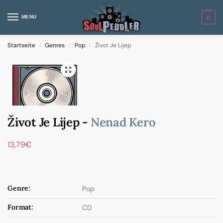
MENU
0
Startseite
Genres
Pop
Život Je Lijep
/
/
/
Život Je Lijep -
Nenad Kero
13,79
€
Genre:
Pop
Format:
CD