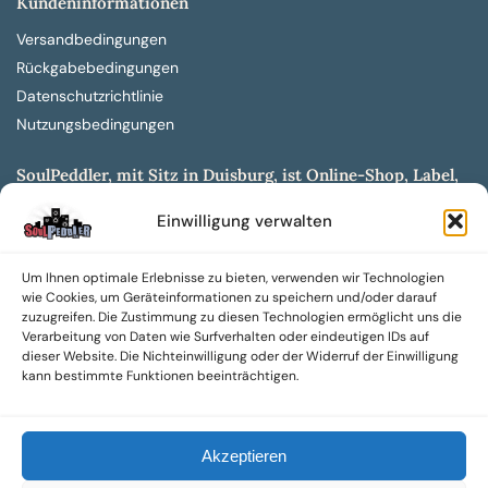
Kundeninformationen
Versandbedingungen
Rückgabebedingungen
Datenschutzrichtlinie
Nutzungsbedingungen
SoulPeddler, mit Sitz in Duisburg, ist Online-Shop, Label,
Vertrieb & Musikkultur- und Produktionsmuseum
Einwilligung verwalten
entwickelt aus dem SoulPeddler Vinyl-Presswerk und
unserer Online-Gig-Plattform.
Um Ihnen optimale Erlebnisse zu bieten, verwenden wir Technologien
Wir bieten eine breite Auswahl an sowohl hochgradig
wie Cookies, um Geräteinformationen zu speichern und/oder darauf
sammelwürdigen als auch Mainstream-Titeln und -Formaten auf
zuzugreifen. Die Zustimmung zu diesen Technologien ermöglicht uns die
Vinyl, CD und weiteren Medien.
Verarbeitung von Daten wie Surfverhalten oder eindeutigen IDs auf
dieser Website. Die Nichteinwilligung oder der Widerruf der Einwilligung
Sowohl neue als auch gebrauchte, nach Zustand bewertete
kann bestimmte Funktionen beeinträchtigen.
Tonträger sind aus unserem Archiv mit über 300.000
Titeln erhältlich.
Akzeptieren
Wir setzen uns leidenschaftlich für unabhängige Künstler und
Labels ein und bieten hochwertige, maßgeschneiderte Lösungen