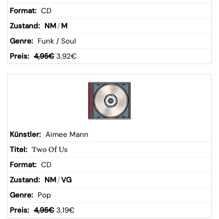
CD
NM
/
M
Funk / Soul
4,95
€
3,92
€
Aimee Mann
Two Of Us
CD
NM
/
VG
Pop
4,95
€
3,19
€