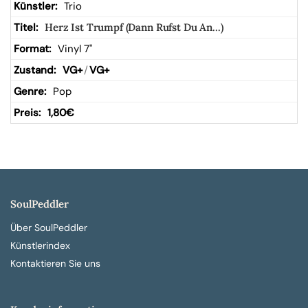
Trio
Herz Ist Trumpf (Dann Rufst Du An...)
Vinyl 7"
VG+
/
VG+
Pop
1,80
€
SoulPeddler
Über SoulPeddler
Künstlerindex
Kontaktieren Sie uns