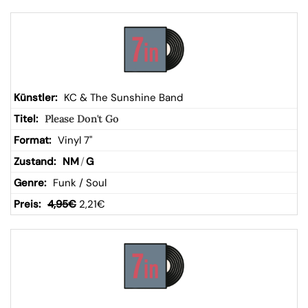
KC & The Sunshine Band
Please Don't Go
Vinyl 7"
NM
/
G
Funk / Soul
4,95
€
2,21
€