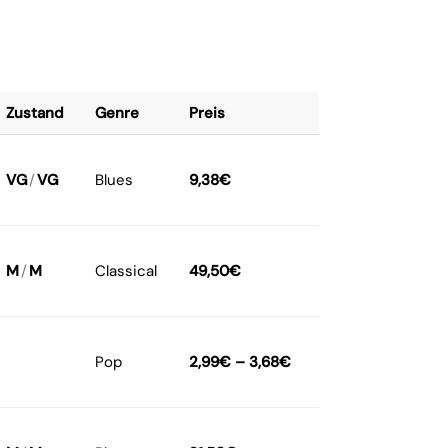
Zustand
Genre
Preis
VG
/
VG
Blues
9,38
€
M
/
M
Classical
49,50
€
Pop
2,99
€
–
3,68
€