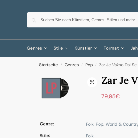
Genres
Stile
Künstler
Format
Jah
Startseite
Genres
Pop
Zar Je Važno Dal Se 
/
/
/
Zar Je V
79,95
€
Genre:
Folk
,
Pop
,
World & Countr
Stile:
Folk