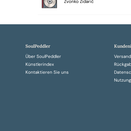
Zvonko Zidarić
SoulPeddler
Kundeni
Über SoulPeddler
Versand
Künstlerindex
Rückga
Kontaktieren Sie uns
Datensch
Nutzung