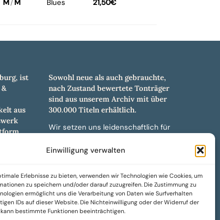
M
/
M
Blues
21,50
€
burg, ist
Sowohl neue als auch gebrauchte,
 &
nach Zustand bewertete Tonträger
sind aus unserem Archiv mit über
elt aus
300.000 Titeln erhältlich.
swerk
Wir setzen uns leidenschaftlich für
tform.
unabhängige Künstler und Labels ein
hl an
und bieten hochwertige,
Einwilligung verwalten
ürdigen
maßgeschneiderte Lösungen aus
und -
über 30 Jahren Erfahrung in der
timale Erlebnisse zu bieten, verwenden wir Technologien wie Cookies, um
weiteren
Musikindustrie.
mationen zu speichern und/oder darauf zuzugreifen. Die Zustimmung zu
nologien ermöglicht uns die Verarbeitung von Daten wie Surfverhalten
SoulPeddler Mailorder, Records &
igen IDs auf dieser Website. Die Nichteinwilligung oder der Widerruf der
Vinyl Production – DUBOX –
g kann bestimmte Funktionen beeinträchtigen.