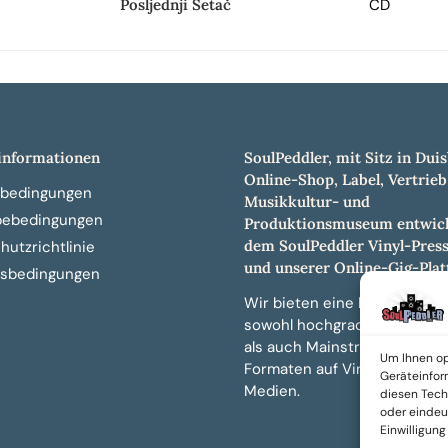
Posljednji Šetač
CD
nformationen
SoulPeddler, mit Sitz in Duis
Online-Shop, Label, Vertrieb
bedingungen
Musikkultur- und
bebedingungen
Produktionsmuseum entwick
dem SoulPeddler Vinyl-Pres
utzrichtlinie
und unserer Online-Gig-Plat
sbedingungen
Wir bieten eine breite Auswa
sowohl hochgradig sammelw
als auch Mainstream-Titeln 
Um Ihnen op
Formaten auf Vinyl, CD und 
Geräteinfor
Medien.
diesen Tech
oder eindeut
Einwilligun