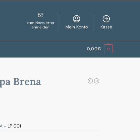
zum Newsletter
Mein Konto
Kasse
anmelden
0,00
€
0
pa Brena
A
- LP 001