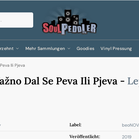
Suchen
rzehnt
Mehr Sammlungen
Goodies
Vinyl Pressung
Peva Ili Pjeva
ažno Dal Se Peva Ili Pjeva -
Le
Label:
y
beoNOV
Veröffentlicht:
2019