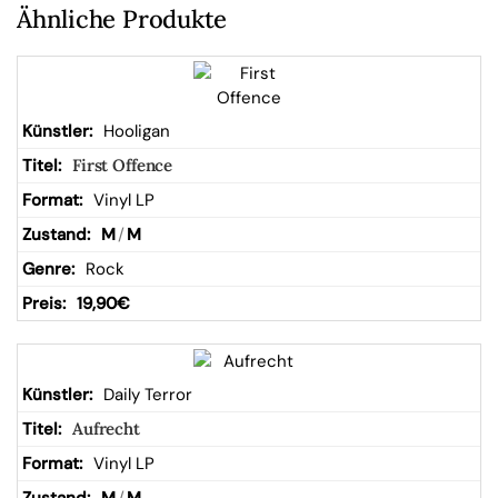
W
Ähnliche Produkte
ar
en
Hooligan
First Offence
kor
Vinyl LP
M
/
M
b
Rock
19,90
€
Daily Terror
Aufrecht
Vinyl LP