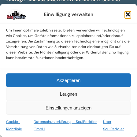
Titeln erhältlich.
Einwilligung verwalten
Wir setzen uns leidenschaftlich für unabhängige Künstler und
Labels ein und bieten hochwertige, maßgeschneiderte Lösungen
aus über 30 Jahren Erfahrung in der Musikindustrie.
Um Ihnen optimale Erlebnisse zu bieten, verwenden wir Technologien
wie Cookies, um Geräteinformationen zu speichern und/oder darauf
SoulPeddler Mailorder, Records & Vinyl Production – DUBOX –
zuzugreifen. Die Zustimmung zu diesen Technologien ermöglicht uns die
Nettirock – Nice Guy Records – MOVA Museum of Vinyl Arts
Verarbeitung von Daten wie Surfverhalten oder eindeutigen IDs auf
dieser Website. Die Nichteinwilligung oder der Widerruf der Einwilligung
kann bestimmte Funktionen beeinträchtigen.
© 2025 SoulPeddler GmbH®
Akzeptieren
Leugnen
Einstellungen anzeigen
Cookie-
Datenschutzerklärung – SoulPeddler
Über
Richtlinie
GmbH
SoulPeddler