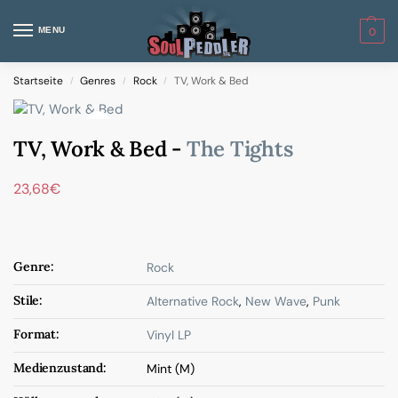
MENU
0
Startseite
Genres
Rock
TV, Work & Bed
/
/
/
TV, Work & Bed -
The Tights
23,68
€
Genre:
Rock
Stile:
Alternative Rock
,
New Wave
,
Punk
Format:
Vinyl LP
Medienzustand:
Mint (M)