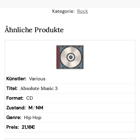
n
Kategorie:
Rock
W
Ähnliche Produkte
ar
en
kor
Various
Absolute Music 3
b
CD
M
/
NM
Hip Hop
21,16
€