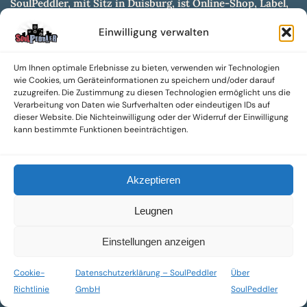
SoulPeddler, mit Sitz in Duisburg, ist Online-Shop, Label,
Vertrieb & Musikkultur- und Produktionsmuseum
Einwilligung verwalten
entwickelt aus dem SoulPeddler Vinyl-Presswerk und
unserer Online-Gig-Plattform.
Um Ihnen optimale Erlebnisse zu bieten, verwenden wir Technologien
Wir bieten eine breite Auswahl an sowohl hochgradig
wie Cookies, um Geräteinformationen zu speichern und/oder darauf
sammelwürdigen als auch Mainstream-Titeln und -Formaten auf
zuzugreifen. Die Zustimmung zu diesen Technologien ermöglicht uns die
Vinyl, CD und weiteren Medien.
Verarbeitung von Daten wie Surfverhalten oder eindeutigen IDs auf
dieser Website. Die Nichteinwilligung oder der Widerruf der Einwilligung
Sowohl neue als auch gebrauchte, nach Zustand bewertete
kann bestimmte Funktionen beeinträchtigen.
Tonträger sind aus unserem Archiv mit über 300.000
Titeln erhältlich.
Akzeptieren
Wir setzen uns leidenschaftlich für unabhängige Künstler und
Labels ein und bieten hochwertige, maßgeschneiderte Lösungen
Leugnen
aus über 30 Jahren Erfahrung in der Musikindustrie.
SoulPeddler Mailorder, Records & Vinyl Production – DUBOX –
Einstellungen anzeigen
Nettirock – Nice Guy Records – MOVA Museum of Vinyl Arts
Cookie-
Datenschutzerklärung – SoulPeddler
Über
© 2025 SoulPeddler GmbH®
Richtlinie
GmbH
SoulPeddler