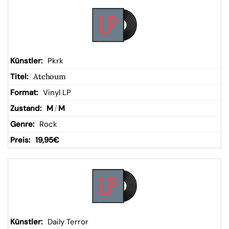
Pkrk
Atchoum
Vinyl LP
M
/
M
Rock
19,95
€
Daily Terror