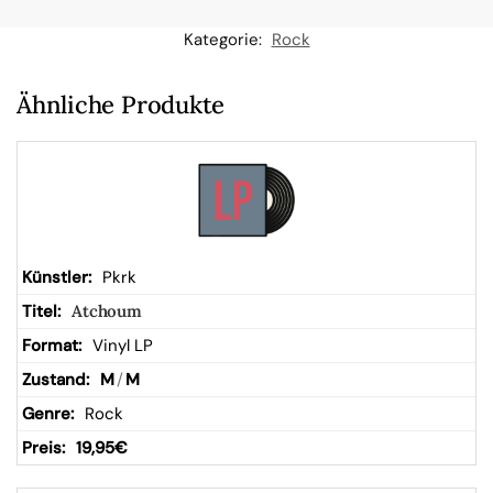
n
Kategorie:
Rock
W
Ähnliche Produkte
ar
en
kor
Pkrk
Atchoum
b
Vinyl LP
M
/
M
Rock
19,95
€