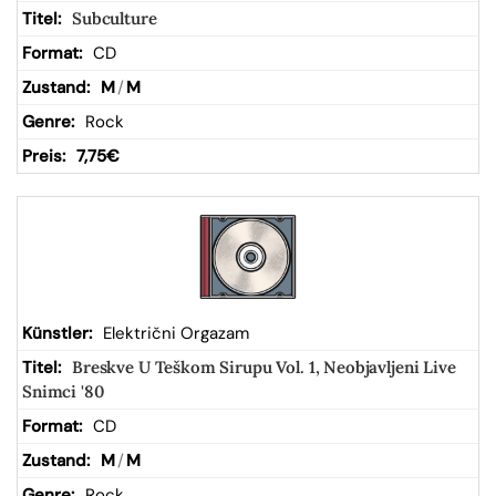
Subculture
CD
M
/
M
Rock
7,75
€
Električni Orgazam
Breskve U Teškom Sirupu Vol. 1, Neobjavljeni Live
Snimci '80
CD
M
/
M
Rock