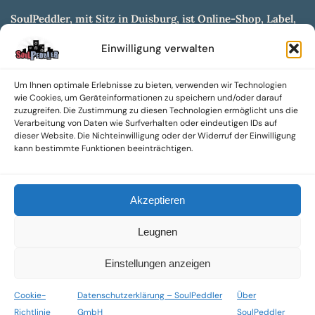
SoulPeddler, mit Sitz in Duisburg, ist Online-Shop, Label,
Vertrieb & Musikkultur- und Produktionsmuseum
Einwilligung verwalten
entwickelt aus dem SoulPeddler Vinyl-Presswerk und
unserer Online-Gig-Plattform.
Um Ihnen optimale Erlebnisse zu bieten, verwenden wir Technologien
Wir bieten eine breite Auswahl an sowohl hochgradig
wie Cookies, um Geräteinformationen zu speichern und/oder darauf
sammelwürdigen als auch Mainstream-Titeln und -Formaten auf
zuzugreifen. Die Zustimmung zu diesen Technologien ermöglicht uns die
Vinyl, CD und weiteren Medien.
Verarbeitung von Daten wie Surfverhalten oder eindeutigen IDs auf
dieser Website. Die Nichteinwilligung oder der Widerruf der Einwilligung
Sowohl neue als auch gebrauchte, nach Zustand bewertete
kann bestimmte Funktionen beeinträchtigen.
Tonträger sind aus unserem Archiv mit über 300.000
Titeln erhältlich.
Akzeptieren
Wir setzen uns leidenschaftlich für unabhängige Künstler und
Labels ein und bieten hochwertige, maßgeschneiderte Lösungen
Leugnen
aus über 30 Jahren Erfahrung in der Musikindustrie.
SoulPeddler Mailorder, Records & Vinyl Production – DUBOX –
Einstellungen anzeigen
Nettirock – Nice Guy Records – MOVA Museum of Vinyl Arts
Cookie-
Datenschutzerklärung – SoulPeddler
Über
© 2025 SoulPeddler GmbH®
Richtlinie
GmbH
SoulPeddler