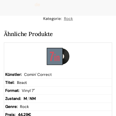
de
n
Kategorie:
Rock
W
Ähnliche Produkte
ar
en
kor
Comin' Correct
React
b
Vinyl 7"
M
/
NM
Rock
44,29
€