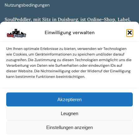
Nutzungsbedingungen
SoulPeddler, mit Sitz in Duisburg, ist Online-Shop, Label,
Vertrieb & Musikkultur- und Produktionsmuseum
Einwilligung verwalten
entwickelt aus dem SoulPeddler Vinyl-Presswerk und
unserer Online-Gig-Plattform.
Um Ihnen optimale Erlebnisse zu bieten, verwenden wir Technologien
Wir bieten eine breite Auswahl an sowohl hochgradig
wie Cookies, um Geräteinformationen zu speichern und/oder darauf
sammelwürdigen als auch Mainstream-Titeln und -Formaten auf
zuzugreifen. Die Zustimmung zu diesen Technologien ermöglicht uns die
Vinyl, CD und weiteren Medien.
Verarbeitung von Daten wie Surfverhalten oder eindeutigen IDs auf
dieser Website. Die Nichteinwilligung oder der Widerruf der Einwilligung
Sowohl neue als auch gebrauchte, nach Zustand bewertete
kann bestimmte Funktionen beeinträchtigen.
Tonträger sind aus unserem Archiv mit über 300.000
Titeln erhältlich.
Akzeptieren
Wir setzen uns leidenschaftlich für unabhängige Künstler und
Labels ein und bieten hochwertige, maßgeschneiderte Lösungen
Leugnen
aus über 30 Jahren Erfahrung in der Musikindustrie.
SoulPeddler Mailorder, Records & Vinyl Production – DUBOX –
Einstellungen anzeigen
Nettirock – Nice Guy Records – MOVA Museum of Vinyl Arts