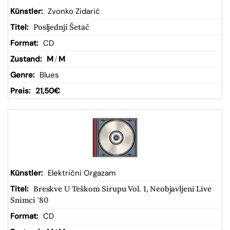
Zvonko Zidarić
Posljednji Šetač
CD
M
/
M
Blues
21,50
€
Električni Orgazam
Breskve U Teškom Sirupu Vol. 1, Neobjavljeni Live
Snimci '80
CD