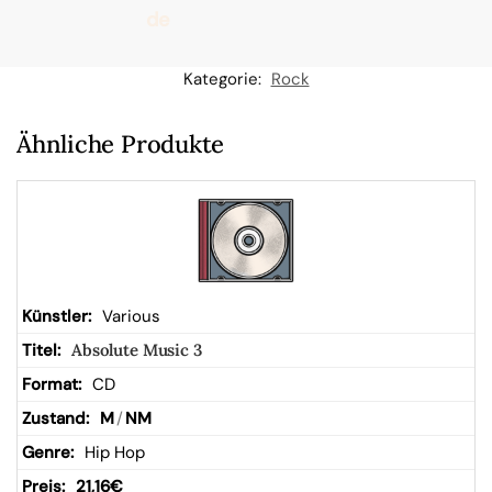
de
n
Kategorie:
Rock
W
Ähnliche Produkte
ar
en
kor
Various
Absolute Music 3
b
CD
M
/
NM
Hip Hop
21,16
€