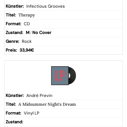
Infectious Grooves
Therapy
CD
M
/
No Cover
Rock
33,94
€
André Previn
A Midsummer Night's Dream
Vinyl LP