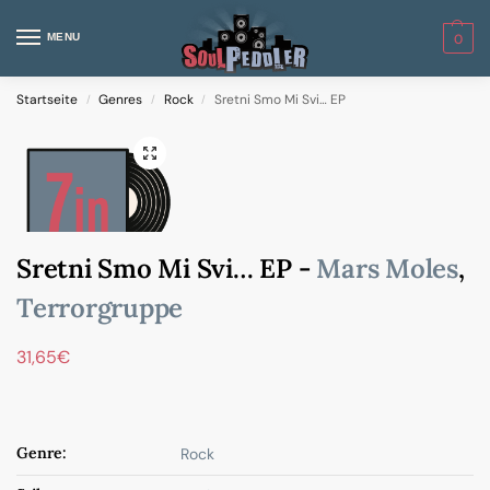
MENU
0
Startseite
Genres
Rock
Sretni Smo Mi Svi… EP
/
/
/
Sretni Smo Mi Svi… EP -
Mars Moles
,
Terrorgruppe
31,65
€
Genre:
Rock