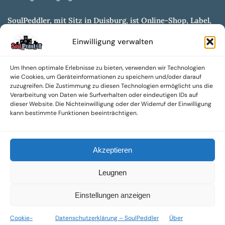
SoulPeddler, mit Sitz in Duisburg, ist Online-Shop, Label,
Vertrieb & Musikkultur- und Produktionsmuseum
Einwilligung verwalten
entwickelt aus dem SoulPeddler Vinyl-Presswerk und
unserer Online-Gig-Plattform.
Um Ihnen optimale Erlebnisse zu bieten, verwenden wir Technologien
Wir bieten eine breite Auswahl an sowohl hochgradig
wie Cookies, um Geräteinformationen zu speichern und/oder darauf
sammelwürdigen als auch Mainstream-Titeln und -Formaten auf
zuzugreifen. Die Zustimmung zu diesen Technologien ermöglicht uns die
Vinyl, CD und weiteren Medien.
Verarbeitung von Daten wie Surfverhalten oder eindeutigen IDs auf
dieser Website. Die Nichteinwilligung oder der Widerruf der Einwilligung
Sowohl neue als auch gebrauchte, nach Zustand bewertete
kann bestimmte Funktionen beeinträchtigen.
Tonträger sind aus unserem Archiv mit über 300.000
Titeln erhältlich.
Akzeptieren
Wir setzen uns leidenschaftlich für unabhängige Künstler und
Labels ein und bieten hochwertige, maßgeschneiderte Lösungen
Leugnen
aus über 30 Jahren Erfahrung in der Musikindustrie.
SoulPeddler Mailorder, Records & Vinyl Production – DUBOX –
Einstellungen anzeigen
Nettirock – Nice Guy Records – MOVA Museum of Vinyl Arts
Cookie-
Datenschutzerklärung – SoulPeddler
Über
© 2025 SoulPeddler GmbH®