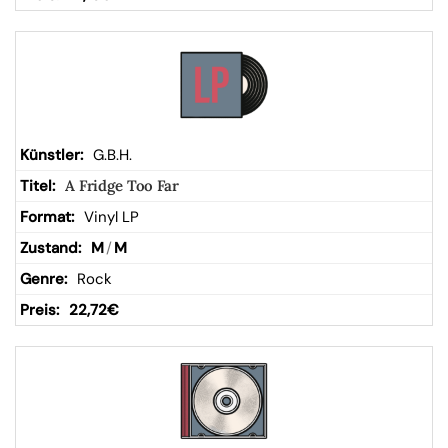
G.B.H.
A Fridge Too Far
Vinyl LP
M
/
M
Rock
22,72
€