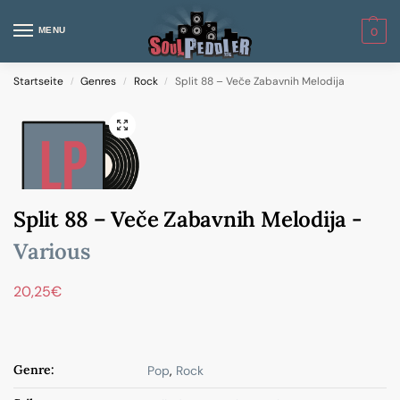
MENU
0
Startseite
Genres
Rock
Split 88 – Veče Zabavnih Melodija
/
/
/
Split 88 – Veče Zabavnih Melodija -
Various
20,25
€
Genre:
Pop
,
Rock