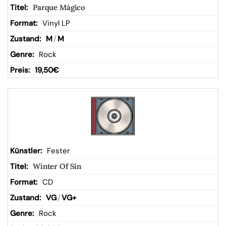
Parque Mágico
Vinyl LP
M
/
M
Rock
19,50
€
Fester
Winter Of Sin
CD
VG
/
VG+
Rock