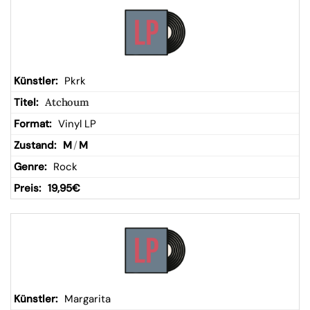
Pkrk
Atchoum
Vinyl LP
M
/
M
Rock
19,95
€
Margarita