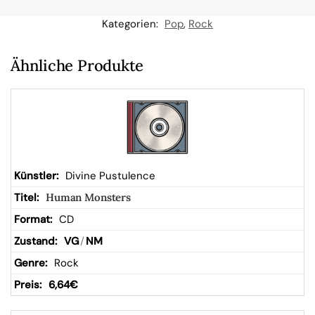
n
Kategorien:
Pop
,
Rock
W
Ähnliche Produkte
ar
en
kor
Divine Pustulence
Human Monsters
b
CD
VG
/
NM
Rock
6,64
€