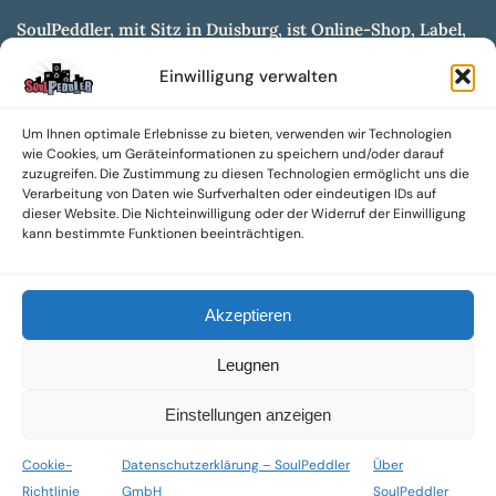
SoulPeddler, mit Sitz in Duisburg, ist Online-Shop, Label,
Vertrieb & Musikkultur- und Produktionsmuseum
Einwilligung verwalten
entwickelt aus dem SoulPeddler Vinyl-Presswerk und
unserer Online-Gig-Plattform.
Um Ihnen optimale Erlebnisse zu bieten, verwenden wir Technologien
Wir bieten eine breite Auswahl an sowohl hochgradig
wie Cookies, um Geräteinformationen zu speichern und/oder darauf
sammelwürdigen als auch Mainstream-Titeln und -Formaten auf
zuzugreifen. Die Zustimmung zu diesen Technologien ermöglicht uns die
Vinyl, CD und weiteren Medien.
Verarbeitung von Daten wie Surfverhalten oder eindeutigen IDs auf
dieser Website. Die Nichteinwilligung oder der Widerruf der Einwilligung
Sowohl neue als auch gebrauchte, nach Zustand bewertete
kann bestimmte Funktionen beeinträchtigen.
Tonträger sind aus unserem Archiv mit über 300.000
Titeln erhältlich.
Akzeptieren
Wir setzen uns leidenschaftlich für unabhängige Künstler und
Labels ein und bieten hochwertige, maßgeschneiderte Lösungen
Leugnen
aus über 30 Jahren Erfahrung in der Musikindustrie.
SoulPeddler Mailorder, Records & Vinyl Production – DUBOX –
Einstellungen anzeigen
Nettirock – Nice Guy Records – MOVA Museum of Vinyl Arts
Cookie-
Datenschutzerklärung – SoulPeddler
Über
© 2025 SoulPeddler GmbH®
Richtlinie
GmbH
SoulPeddler