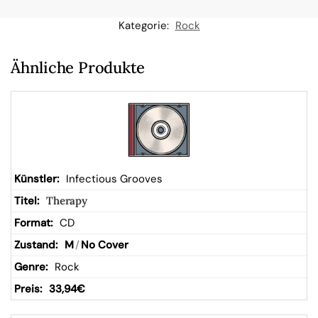
n
Kategorie:
Rock
W
Ähnliche Produkte
ar
en
kor
Infectious Grooves
Therapy
b
CD
M
/
No Cover
Rock
33,94
€