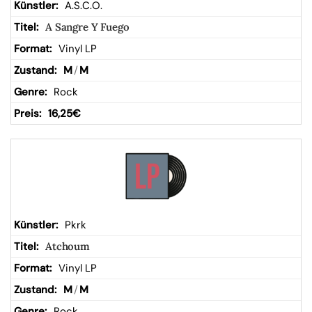
A.S.C.O.
A Sangre Y Fuego
Vinyl LP
M
/
M
Rock
16,25
€
Pkrk
Atchoum
Vinyl LP
M
/
M
Rock