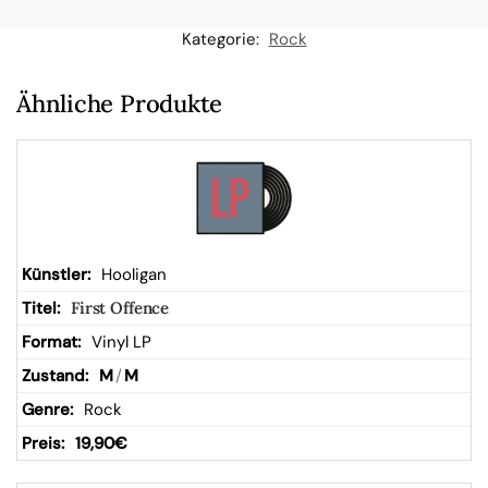
n
Kategorie:
Rock
W
Ähnliche Produkte
ar
en
kor
Hooligan
First Offence
b
Vinyl LP
M
/
M
Rock
19,90
€