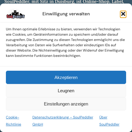
SoulPeddler, mit Sitz in Duisburg, ist Online-Shop, Label,
Vertrieb & Musikkultur- und Produktionsmuseum
Einwilligung verwalten
entwickelt aus dem SoulPeddler Vinyl-Presswerk und
unserer Online-Gig-Plattform.
Um Ihnen optimale Erlebnisse zu bieten, verwenden wir Technologien
Wir bieten eine breite Auswahl an sowohl hochgradig
wie Cookies, um Geräteinformationen zu speichern und/oder darauf
sammelwürdigen als auch Mainstream-Titeln und -Formaten auf
zuzugreifen. Die Zustimmung zu diesen Technologien ermöglicht uns die
Vinyl, CD und weiteren Medien.
Verarbeitung von Daten wie Surfverhalten oder eindeutigen IDs auf
dieser Website. Die Nichteinwilligung oder der Widerruf der Einwilligung
Sowohl neue als auch gebrauchte, nach Zustand bewertete
kann bestimmte Funktionen beeinträchtigen.
Tonträger sind aus unserem Archiv mit über 300.000
Titeln erhältlich.
Akzeptieren
Wir setzen uns leidenschaftlich für unabhängige Künstler und
Labels ein und bieten hochwertige, maßgeschneiderte Lösungen
Leugnen
aus über 30 Jahren Erfahrung in der Musikindustrie.
SoulPeddler Mailorder, Records & Vinyl Production – DUBOX –
Einstellungen anzeigen
Nettirock – Nice Guy Records – MOVA Museum of Vinyl Arts
Cookie-
Datenschutzerklärung – SoulPeddler
Über
© 2025 SoulPeddler GmbH®
Richtlinie
GmbH
SoulPeddler