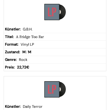
G.B.H.
A Fridge Too Far
Vinyl LP
M
/
M
Rock
22,72
€
Daily Terror