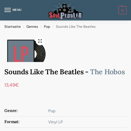
MENU
0
Startseite
Genres
Pop
Sounds Like The Beatles
/
/
/
Sounds Like The Beatles -
The Hobos
13,49
€
Genre:
Pop
Format:
Vinyl LP