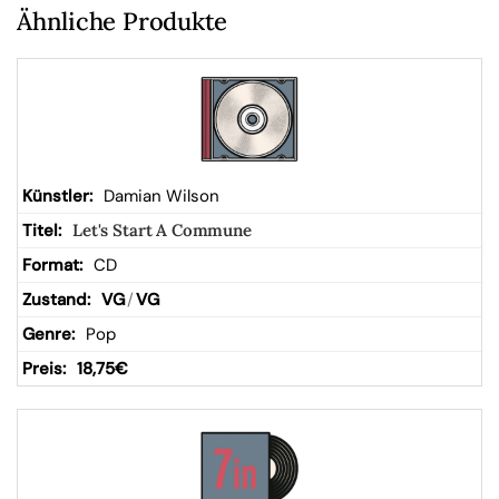
W
Ähnliche Produkte
ar
en
kor
Damian Wilson
Let's Start A Commune
b
CD
VG
/
VG
Pop
18,75
€