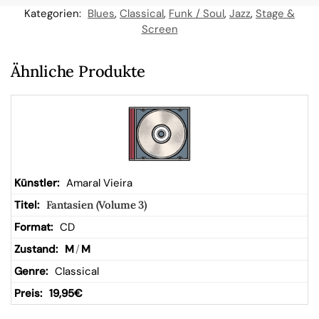
n
Kategorien:
Blues
,
Classical
,
Funk / Soul
,
Jazz
,
Stage &
Screen
W
Ähnliche Produkte
ar
en
kor
Amaral Vieira
b
Fantasien (Volume 3)
CD
M
/
M
Classical
19,95
€