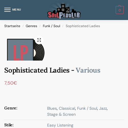
MENU
0
Startseite
Genres
Funk / Soul
Sophisticated Ladies
/
/
/
Sophisticated Ladies -
Various
7,50
€
Genre:
Blues
,
Classical
,
Funk / Soul
,
Jazz
,
Stage & Screen
Stile:
Easy Listening