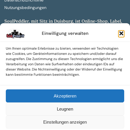
Datenschutzrichtlinie
Nutzungsbedingungen
SoulPeddler, mit Sitz in Duisburg, ist Online-Shop, Label,
Vertrieb & Musikkultur- und Produktionsmuseum
Einwilligung verwalten
entwickelt aus dem SoulPeddler Vinyl-Presswerk und
unserer Online-Gig-Plattform.
Um Ihnen optimale Erlebnisse zu bieten, verwenden wir Technologien
Wir bieten eine breite Auswahl an sowohl hochgradig
wie Cookies, um Geräteinformationen zu speichern und/oder darauf
sammelwürdigen als auch Mainstream-Titeln und -Formaten auf
zuzugreifen. Die Zustimmung zu diesen Technologien ermöglicht uns die
Vinyl, CD und weiteren Medien.
Verarbeitung von Daten wie Surfverhalten oder eindeutigen IDs auf
dieser Website. Die Nichteinwilligung oder der Widerruf der Einwilligung
Sowohl neue als auch gebrauchte, nach Zustand bewertete
kann bestimmte Funktionen beeinträchtigen.
Tonträger sind aus unserem Archiv mit über 300.000
Titeln erhältlich.
Akzeptieren
Wir setzen uns leidenschaftlich für unabhängige Künstler und
Labels ein und bieten hochwertige, maßgeschneiderte Lösungen
Leugnen
aus über 30 Jahren Erfahrung in der Musikindustrie.
SoulPeddler Mailorder, Records & Vinyl Production – DUBOX –
Einstellungen anzeigen
Nettirock – Nice Guy Records – MOVA Museum of Vinyl Arts