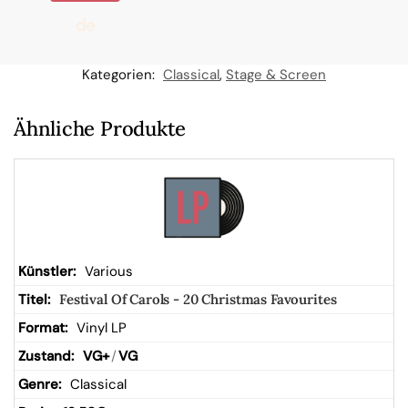
de
n
Kategorien:
Classical
,
Stage & Screen
W
Ähnliche Produkte
ar
en
kor
Various
Festival Of Carols - 20 Christmas Favourites
b
Vinyl LP
VG+
/
VG
Classical