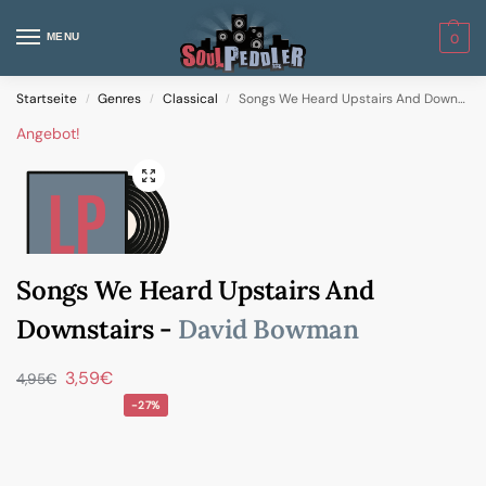
MENU
0
Startseite
Genres
Classical
Songs We Heard Upstairs And Downstairs
/
/
/
Angebot!
Songs We Heard Upstairs And
Downstairs -
David Bowman
3,59
€
4,95
€
-27%