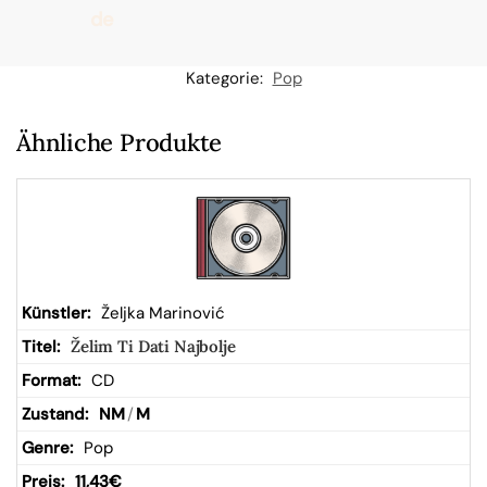
de
n
Kategorie:
Pop
W
Ähnliche Produkte
ar
en
kor
Željka Marinović
Želim Ti Dati Najbolje
b
CD
NM
/
M
Pop
11,43
€