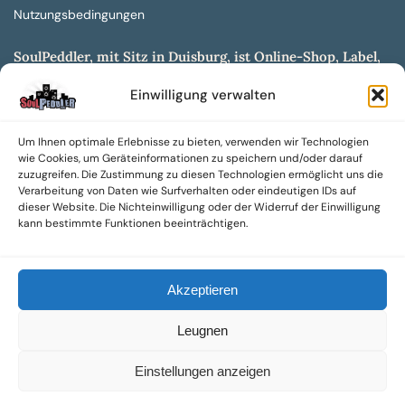
Nutzungsbedingungen
SoulPeddler, mit Sitz in Duisburg, ist Online-Shop, Label,
Vertrieb & Musikkultur- und Produktionsmuseum
Einwilligung verwalten
entwickelt aus dem SoulPeddler Vinyl-Presswerk und
unserer Online-Gig-Plattform.
Um Ihnen optimale Erlebnisse zu bieten, verwenden wir Technologien
Wir bieten eine breite Auswahl an sowohl hochgradig
wie Cookies, um Geräteinformationen zu speichern und/oder darauf
sammelwürdigen als auch Mainstream-Titeln und -Formaten auf
zuzugreifen. Die Zustimmung zu diesen Technologien ermöglicht uns die
Vinyl, CD und weiteren Medien.
Verarbeitung von Daten wie Surfverhalten oder eindeutigen IDs auf
dieser Website. Die Nichteinwilligung oder der Widerruf der Einwilligung
Sowohl neue als auch gebrauchte, nach Zustand bewertete
kann bestimmte Funktionen beeinträchtigen.
Tonträger sind aus unserem Archiv mit über 300.000
Titeln erhältlich.
Akzeptieren
Wir setzen uns leidenschaftlich für unabhängige Künstler und
Labels ein und bieten hochwertige, maßgeschneiderte Lösungen
Leugnen
aus über 30 Jahren Erfahrung in der Musikindustrie.
SoulPeddler Mailorder, Records & Vinyl Production – DUBOX –
Einstellungen anzeigen
Nettirock – Nice Guy Records – MOVA Museum of Vinyl Arts