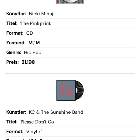
Nicki Minaj
The Pinkprint
CD
M
/
M
Hip Hop
21,19
€
KC & The Sunshine Band
Please Don't Go
Vinyl 7"