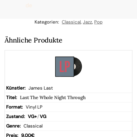
de
n
Kategorien:
Classical
,
Jazz
,
Pop
W
Ähnliche Produkte
ar
en
kor
James Last
Last The Whole Night Through
b
Vinyl LP
VG+
/
VG
Classical
9,00
€