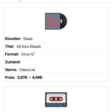
Slade
All Join Hands
Vinyl 12"
Classical
3,87
€
–
4,49
€