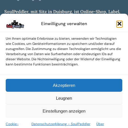
SoulPeddler, mit Sitz in Duisburg, ist Online-Shop, Label,
Vertrieb & Musikkultur- und Produktionsmuseum
Einwilligung verwalten
entwickelt aus dem SoulPeddler Vinyl-Presswerk und
unserer Online-Gig-Plattform.
Um Ihnen optimale Erlebnisse zu bieten, verwenden wir Technologien
Wir bieten eine breite Auswahl an sowohl hochgradig
wie Cookies, um Geräteinformationen zu speichern und/oder darauf
sammelwürdigen als auch Mainstream-Titeln und -Formaten auf
zuzugreifen. Die Zustimmung zu diesen Technologien ermöglicht uns die
Vinyl, CD und weiteren Medien.
Verarbeitung von Daten wie Surfverhalten oder eindeutigen IDs auf
dieser Website. Die Nichteinwilligung oder der Widerruf der Einwilligung
Sowohl neue als auch gebrauchte, nach Zustand bewertete
kann bestimmte Funktionen beeinträchtigen.
Tonträger sind aus unserem Archiv mit über 300.000
Titeln erhältlich.
Akzeptieren
Wir setzen uns leidenschaftlich für unabhängige Künstler und
Labels ein und bieten hochwertige, maßgeschneiderte Lösungen
Leugnen
aus über 30 Jahren Erfahrung in der Musikindustrie.
SoulPeddler Mailorder, Records & Vinyl Production – DUBOX –
Einstellungen anzeigen
Nettirock – Nice Guy Records – MOVA Museum of Vinyl Arts
Cookie-
Datenschutzerklärung – SoulPeddler
Über
© 2025 SoulPeddler GmbH®