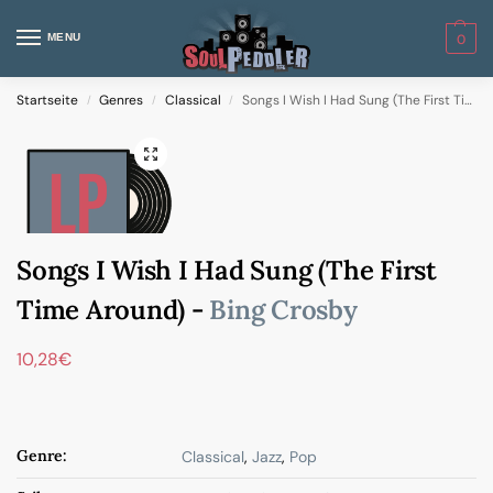
MENU
0
Startseite
Genres
Classical
Songs I Wish I Had Sung (The First Time Around)
/
/
/
Songs I Wish I Had Sung (The First
Time Around) -
Bing Crosby
10,28
€
Genre:
Classical
,
Jazz
,
Pop