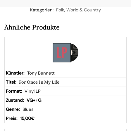
n
Kategorien:
Folk
,
World & Country
W
Ähnliche Produkte
ar
en
kor
Tony Bennett
For Once In My Life
b
Vinyl LP
VG+
/
G
Blues
15,00
€