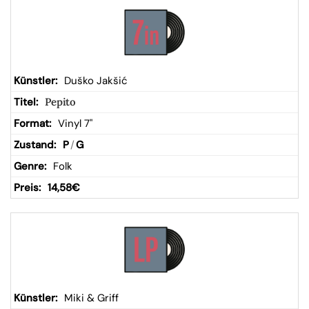
Duško Jakšić
Pepito
Vinyl 7"
P
/
G
Folk
14,58
€
Miki & Griff