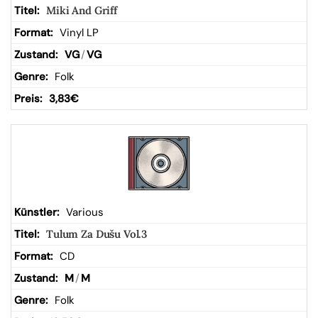
Miki And Griff
Vinyl LP
VG
/
VG
Folk
3,83
€
Various
Tulum Za Dušu Vol.3
CD
M
/
M
Folk