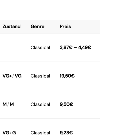
Zustand
Genre
Preis
Classical
3,87
€
–
4,49
€
VG+
/
VG
Classical
19,50
€
M
/
M
Classical
9,50
€
VG
/
G
Classical
9,23
€