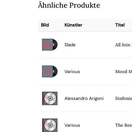
Ähnliche Produkte
Bild
Künstler
Titel
Slade
All Joi
Various
Mood Mu
Alessandro Arigoni
Sinfonie
Various
The Best