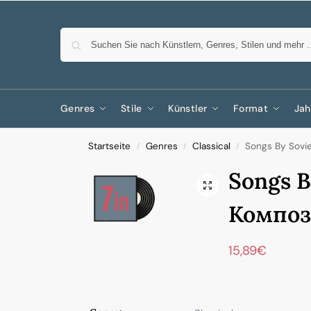
Genres
Stile
Künstler
Format
Jah
Startseite
Genres
Classical
Songs By Sovi
/
/
/
Songs B
Композ
15,89
€