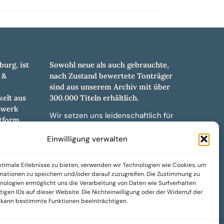
burg, ist
Sowohl neue als auch gebrauchte,
 &
nach Zustand bewertete Tonträger
sind aus unserem Archiv mit über
elt aus
300.000 Titeln erhältlich.
swerk
Wir setzen uns leidenschaftlich für
tform.
unabhängige Künstler und Labels ein
hl an
und bieten hochwertige,
Einwilligung verwalten
ürdigen
maßgeschneiderte Lösungen aus
und -
über 30 Jahren Erfahrung in der
timale Erlebnisse zu bieten, verwenden wir Technologien wie Cookies, um
weiteren
Musikindustrie.
mationen zu speichern und/oder darauf zuzugreifen. Die Zustimmung zu
nologien ermöglicht uns die Verarbeitung von Daten wie Surfverhalten
SoulPeddler Mailorder, Records &
igen IDs auf dieser Website. Die Nichteinwilligung oder der Widerruf der
Vinyl Production – DUBOX –
g kann bestimmte Funktionen beeinträchtigen.
Nettirock – Nice Guy Records –
MOVA Museum of Vinyl Arts