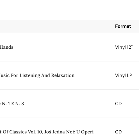
Format
n Hands
Vinyl 12"
sic For Listening And Relaxation
Vinyl LP
 N. 1 E N. 3
CD
 Of Classics Vol. 10, Još Jedna Noć U Operi
CD