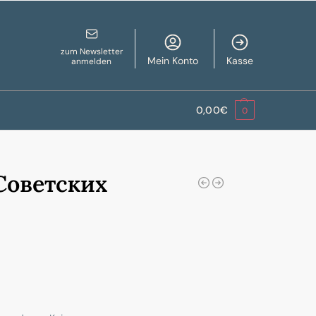
zum Newsletter
Mein Konto
Kasse
anmelden
0,00
€
0
 Советских