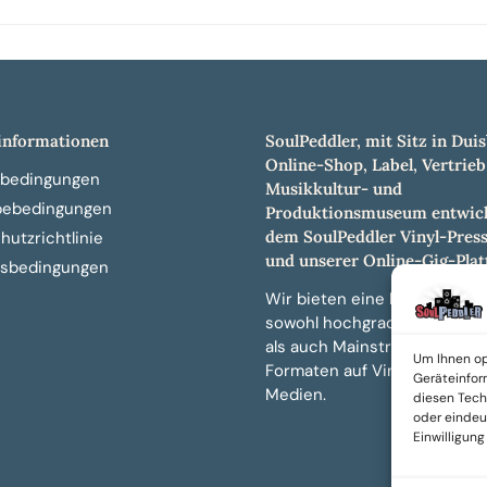
nformationen
SoulPeddler, mit Sitz in Duis
Online-Shop, Label, Vertrieb
bedingungen
Musikkultur- und
bebedingungen
Produktionsmuseum entwick
dem SoulPeddler Vinyl-Pres
utzrichtlinie
und unserer Online-Gig-Plat
sbedingungen
Wir bieten eine breite Auswa
sowohl hochgradig sammelw
als auch Mainstream-Titeln 
Um Ihnen op
Formaten auf Vinyl, CD und 
Geräteinfor
Medien.
diesen Tech
oder eindeut
Einwilligun