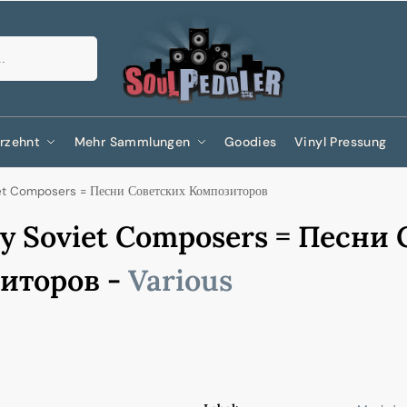
Suchen
rzehnt
Mehr Sammlungen
Goodies
Vinyl Pressung
et Composers = Песни Советских Композиторов
y Soviet Composers = Песни
иторов -
Various