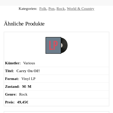
n
Kategorien:
Folk
,
Pop
,
Rock
,
World & Country
Wa
Ähnliche Produkte
ren
ko
rb
Various
Carry On Oi!!
Vinyl LP
M
/
M
Rock
49,45
€