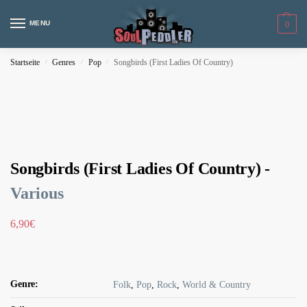
MENU
0
Startseite
Genres
Pop
Songbirds (First Ladies Of Country)
/
/
/
Songbirds (First Ladies Of Country) -
Various
6,90
€
Genre:
Folk
,
Pop
,
Rock
,
World & Country