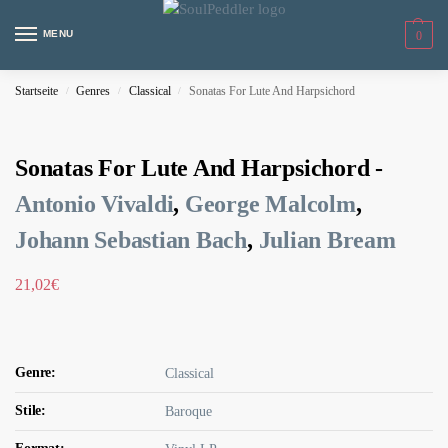
MENU
0
Startseite
Genres
Classical
Sonatas For Lute And Harpsichord
/
/
/
Sonatas For Lute And Harpsichord -
Antonio Vivaldi
,
George Malcolm
,
Johann Sebastian Bach
,
Julian Bream
21,02
€
Genre:
Classical
Stile:
Baroque