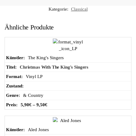
n
Kategorie:
Classical
Wa
Ähnliche Produkte
ren
ko
The King's Singers
Christmas With The King's Singers
rb
Vinyl LP
& Country
5,90
€
–
9,50
€
Aled Jones