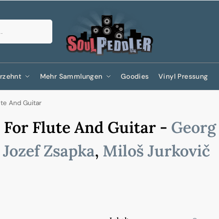
Suchen
rzehnt
Mehr Sammlungen
Goodies
Vinyl Pressung
ute And Guitar
 For Flute And Guitar -
Georg 
,
Jozef Zsapka
,
Miloš Jurkovič