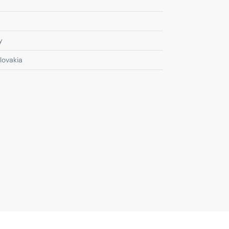
y
lovakia