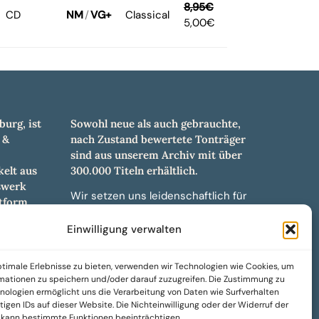
8,95
€
CD
NM
/
VG+
Classical
5,00
€
burg, ist
Sowohl neue als auch gebrauchte,
 &
nach Zustand bewertete Tonträger
sind aus unserem Archiv mit über
elt aus
300.000 Titeln erhältlich.
swerk
Wir setzen uns leidenschaftlich für
tform.
unabhängige Künstler und Labels ein
hl an
und bieten hochwertige,
Einwilligung verwalten
ürdigen
maßgeschneiderte Lösungen aus
und -
über 30 Jahren Erfahrung in der
timale Erlebnisse zu bieten, verwenden wir Technologien wie Cookies, um
weiteren
Musikindustrie.
mationen zu speichern und/oder darauf zuzugreifen. Die Zustimmung zu
nologien ermöglicht uns die Verarbeitung von Daten wie Surfverhalten
SoulPeddler Mailorder, Records &
igen IDs auf dieser Website. Die Nichteinwilligung oder der Widerruf der
Vinyl Production – DUBOX –
g kann bestimmte Funktionen beeinträchtigen.