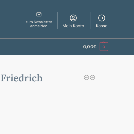
zum Newsletter
Mein Konto
Kasse
anmelden
0,00
€
0
Friedrich