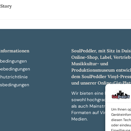
 Story
nformationen
SoulPeddler, mit Sitz in Duis
Online-Shop, Label, Vertrieb
bedingungen
Musikkultur- und
bebedingungen
Produktionsmuseum entwick
dem SoulPeddler Vinyl-Pres
utzrichtlinie
und unserer Online-Gig-Plat
sbedingungen
Wir bieten eine breite Auswa
sowohl hochgradig sammelw
als auch Mainstream-Titeln 
Um Ihnen op
Formaten auf Vinyl, CD und 
Geräteinfor
Medien.
diesen Tech
oder eindeut
Einwilligun