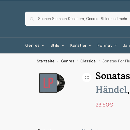
Genres
Stile
Künstler
Format
Jah
Startseite
Genres
Classical
Sonatas For Fl
/
/
/
Sonatas
Händel
23,50
€