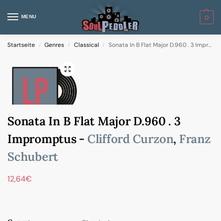
MENU
0
Startseite
Genres
Classical
Sonata In B Flat Major D.960 . 3 Impromptus
/
/
/
Sonata In B Flat Major D.960 . 3
Impromptus -
Clifford Curzon
,
Franz
Schubert
12,64
€