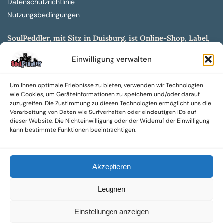
Datenschutzrichtlinie
Nutzungsbedingungen
SoulPeddler, mit Sitz in Duisburg, ist Online-Shop, Label,
Vertrieb & Musikkultur- und Produktionsmuseum
Einwilligung verwalten
entwickelt aus dem SoulPeddler Vinyl-Presswerk und
unserer Online-Gig-Plattform.
Um Ihnen optimale Erlebnisse zu bieten, verwenden wir Technologien
Wir bieten eine breite Auswahl an sowohl hochgradig
wie Cookies, um Geräteinformationen zu speichern und/oder darauf
sammelwürdigen als auch Mainstream-Titeln und -Formaten auf
zuzugreifen. Die Zustimmung zu diesen Technologien ermöglicht uns die
Vinyl, CD und weiteren Medien.
Verarbeitung von Daten wie Surfverhalten oder eindeutigen IDs auf
dieser Website. Die Nichteinwilligung oder der Widerruf der Einwilligung
Sowohl neue als auch gebrauchte, nach Zustand bewertete
kann bestimmte Funktionen beeinträchtigen.
Tonträger sind aus unserem Archiv mit über 300.000
Titeln erhältlich.
Akzeptieren
Wir setzen uns leidenschaftlich für unabhängige Künstler und
Labels ein und bieten hochwertige, maßgeschneiderte Lösungen
Leugnen
aus über 30 Jahren Erfahrung in der Musikindustrie.
SoulPeddler Mailorder, Records & Vinyl Production – DUBOX –
Einstellungen anzeigen
Nettirock – Nice Guy Records – MOVA Museum of Vinyl Arts