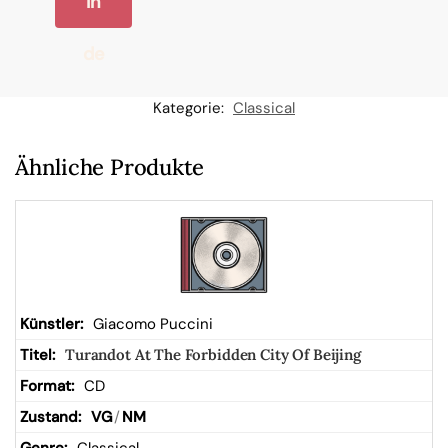
In
de
n
Kategorie:
Classical
W
Ähnliche Produkte
ar
en
kor
Giacomo Puccini
Turandot At The Forbidden City Of Beijing
b
CD
VG
/
NM