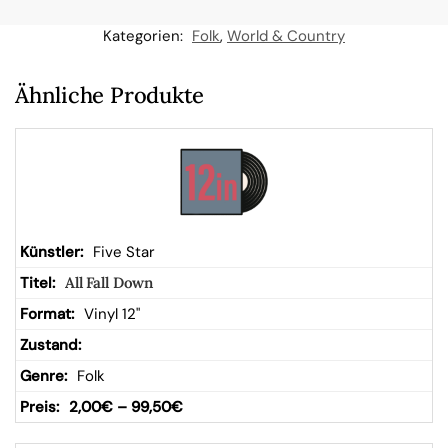
n
Kategorien:
Folk
,
World & Country
W
Ähnliche Produkte
ar
en
kor
Five Star
All Fall Down
b
Vinyl 12"
Folk
2,00
€
–
99,50
€