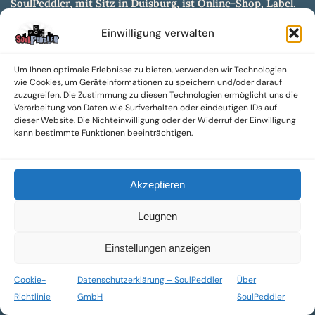
SoulPeddler, mit Sitz in Duisburg, ist Online-Shop, Label,
Vertrieb & Musikkultur- und Produktionsmuseum
Einwilligung verwalten
entwickelt aus dem SoulPeddler Vinyl-Presswerk und
unserer Online-Gig-Plattform.
Um Ihnen optimale Erlebnisse zu bieten, verwenden wir Technologien
Wir bieten eine breite Auswahl an sowohl hochgradig
wie Cookies, um Geräteinformationen zu speichern und/oder darauf
sammelwürdigen als auch Mainstream-Titeln und -Formaten auf
zuzugreifen. Die Zustimmung zu diesen Technologien ermöglicht uns die
Vinyl, CD und weiteren Medien.
Verarbeitung von Daten wie Surfverhalten oder eindeutigen IDs auf
dieser Website. Die Nichteinwilligung oder der Widerruf der Einwilligung
Sowohl neue als auch gebrauchte, nach Zustand bewertete
kann bestimmte Funktionen beeinträchtigen.
Tonträger sind aus unserem Archiv mit über 300.000
Titeln erhältlich.
Akzeptieren
Wir setzen uns leidenschaftlich für unabhängige Künstler und
Labels ein und bieten hochwertige, maßgeschneiderte Lösungen
Leugnen
aus über 30 Jahren Erfahrung in der Musikindustrie.
SoulPeddler Mailorder, Records & Vinyl Production – DUBOX –
Einstellungen anzeigen
Nettirock – Nice Guy Records – MOVA Museum of Vinyl Arts
Cookie-
Datenschutzerklärung – SoulPeddler
Über
© 2025 SoulPeddler GmbH®
Richtlinie
GmbH
SoulPeddler