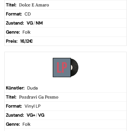
Dolce E Amaro
CD
VG
/
NM
Folk
16,12
€
Duda
Pozdravi Ga Pesmo
Vinyl LP
VG+
/
VG
Folk