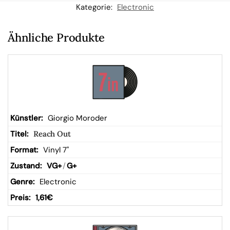
n
Kategorie:
Electronic
W
Ähnliche Produkte
ar
en
kor
Giorgio Moroder
Reach Out
b
Vinyl 7"
VG+
/
G+
Electronic
1,61
€