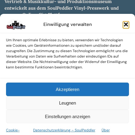
Vertrieb & Musikkultur- und Produktionsmuseum
entwickelt aus dem SoulPeddler Vinyl-Presswerk und
unserer Online-Gig-Plattform.
Einwilligung verwalten
Wir bieten eine breite Auswahl an sowohl hochgradig
sammelwürdigen als auch Mainstream-Titeln und -Formaten auf
Vinyl, CD und weiteren Medien.
Um Ihnen optimale Erlebnisse zu bieten, verwenden wir Technologien
wie Cookies, um Geräteinformationen zu speichern und/oder darauf
Sowohl neue als auch gebrauchte, nach Zustand bewertete
zuzugreifen. Die Zustimmung zu diesen Technologien ermöglicht uns die
Tonträger sind aus unserem Archiv mit über 300.000
Verarbeitung von Daten wie Surfverhalten oder eindeutigen IDs auf
dieser Website. Die Nichteinwilligung oder der Widerruf der Einwilligung
Titeln erhältlich.
kann bestimmte Funktionen beeinträchtigen.
Wir setzen uns leidenschaftlich für unabhängige Künstler und
Labels ein und bieten hochwertige, maßgeschneiderte Lösungen
aus über 30 Jahren Erfahrung in der Musikindustrie.
Akzeptieren
SoulPeddler Mailorder, Records & Vinyl Production – DUBOX –
Leugnen
Nettirock – Nice Guy Records – MOVA Museum of Vinyl Arts
© 2025 SoulPeddler GmbH®
Einstellungen anzeigen
Cookie-
Datenschutzerklärung – SoulPeddler
Über