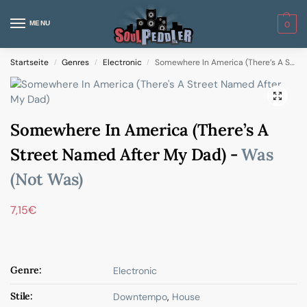
MENU
0
Startseite
Genres
Electronic
Somewhere In America (There’s A Street Named After My Dad)
/
/
/
Somewhere In America (There’s A
Street Named After My Dad) -
Was
(Not Was)
7,15
€
Genre:
Electronic
Stile:
Downtempo
,
House