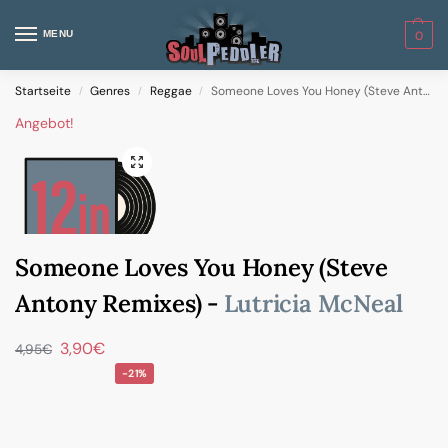
MENU
0
Startseite
Genres
Reggae
Someone Loves You Honey (Steve Antony Remixes)
/
/
/
Angebot!
Someone Loves You Honey (Steve
Antony Remixes) -
Lutricia McNeal
3,90
€
4,95
€
-21%