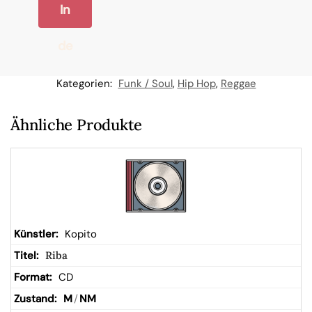
In
de
n
Kategorien:
Funk / Soul
,
Hip Hop
,
Reggae
W
Ähnliche Produkte
ar
en
kor
Kopito
Riba
b
CD
M
/
NM