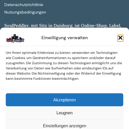
Datenschutzrichtlinie
Nutzungsbedingungen
SoulPeddler, mit Sitz in Duisburg, ist Online-Shop, Label,
Vertrieb & Musikkultur- und Produktionsmuseum
Einwilligung verwalten
entwickelt aus dem SoulPeddler Vinyl-Presswerk und
unserer Online-Gig-Plattform.
Um Ihnen optimale Erlebnisse zu bieten, verwenden wir Technologien
Wir bieten eine breite Auswahl an sowohl hochgradig
wie Cookies, um Geräteinformationen zu speichern und/oder darauf
sammelwürdigen als auch Mainstream-Titeln und -Formaten auf
zuzugreifen. Die Zustimmung zu diesen Technologien ermöglicht uns die
Vinyl, CD und weiteren Medien.
Verarbeitung von Daten wie Surfverhalten oder eindeutigen IDs auf
dieser Website. Die Nichteinwilligung oder der Widerruf der Einwilligung
Sowohl neue als auch gebrauchte, nach Zustand bewertete
kann bestimmte Funktionen beeinträchtigen.
Tonträger sind aus unserem Archiv mit über 300.000
Titeln erhältlich.
Akzeptieren
Wir setzen uns leidenschaftlich für unabhängige Künstler und
Labels ein und bieten hochwertige, maßgeschneiderte Lösungen
Leugnen
aus über 30 Jahren Erfahrung in der Musikindustrie.
SoulPeddler Mailorder, Records & Vinyl Production – DUBOX –
Einstellungen anzeigen