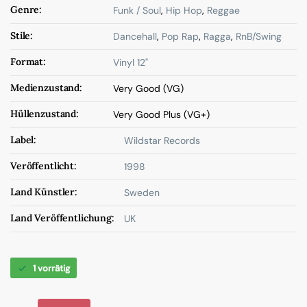
Genre:
Funk / Soul
,
Hip Hop
,
Reggae
Stile:
Dancehall
,
Pop Rap
,
Ragga
,
RnB/Swing
Format:
Vinyl 12"
Medienzustand:
Very Good (VG)
Hüllenzustand:
Very Good Plus (VG+)
Label:
Wildstar Records
Veröffentlicht:
1998
Land Künstler:
Sweden
Land Veröffentlichung:
UK
1 vorrätig