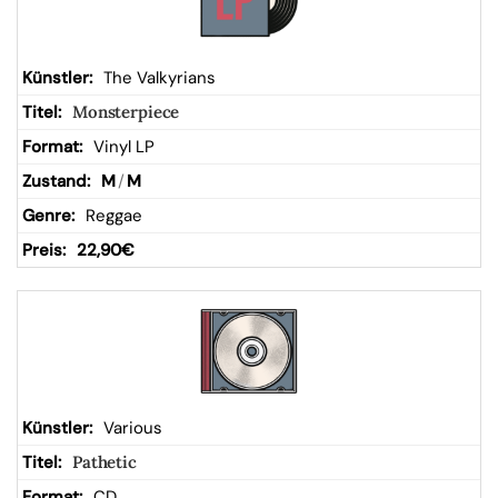
The Valkyrians
Monsterpiece
Vinyl LP
M
/
M
Reggae
22,90
€
Various
Pathetic
CD