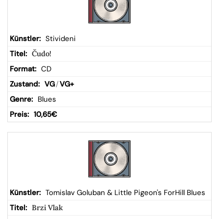
Stivideni
Čudo!
CD
VG
/
VG+
Blues
10,65
€
Tomislav Goluban & Little Pigeon's ForHill Blues
Brzi Vlak