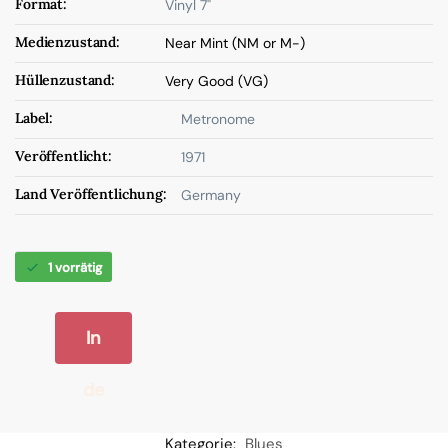
Format:
Vinyl 7"
Medienzustand:
Near Mint (NM or M-)
Hüllenzustand:
Very Good (VG)
Label:
Metronome
Veröffentlicht:
1971
Land Veröffentlichung:
Germany
1 vorrätig
In
de
n
Kategorie:
Blues