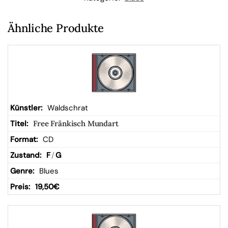
W
Ähnliche Produkte
ar
en
kor
Waldschrat
Free Fränkisch Mundart
b
CD
F
/
G
Blues
19,50
€