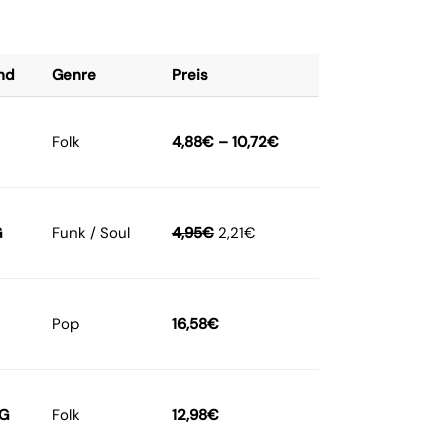
nd
Genre
Preis
Folk
4,88
€
–
10,72
€
G
Funk / Soul
4,95
€
2,21
€
Pop
16,58
€
G
Folk
12,98
€