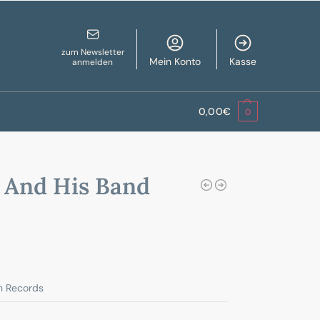
zum Newsletter
Mein Konto
Kasse
anmelden
0,00
€
0
n And His Band
n Records