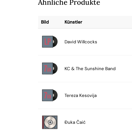
Ähnliche Produkte
Bild
Künstler
David Willcocks
KC & The Sunshine Band
Tereza Kesovija
Đuka Čaić