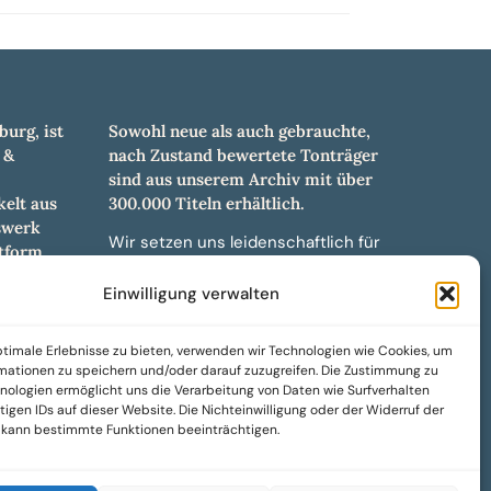
burg, ist
Sowohl neue als auch gebrauchte,
 &
nach Zustand bewertete Tonträger
sind aus unserem Archiv mit über
elt aus
300.000 Titeln erhältlich.
swerk
Wir setzen uns leidenschaftlich für
tform.
unabhängige Künstler und Labels ein
hl an
und bieten hochwertige,
Einwilligung verwalten
ürdigen
maßgeschneiderte Lösungen aus
und -
über 30 Jahren Erfahrung in der
timale Erlebnisse zu bieten, verwenden wir Technologien wie Cookies, um
weiteren
Musikindustrie.
mationen zu speichern und/oder darauf zuzugreifen. Die Zustimmung zu
nologien ermöglicht uns die Verarbeitung von Daten wie Surfverhalten
SoulPeddler Mailorder, Records &
igen IDs auf dieser Website. Die Nichteinwilligung oder der Widerruf der
Vinyl Production – DUBOX –
g kann bestimmte Funktionen beeinträchtigen.
Nettirock – Nice Guy Records –
MOVA Museum of Vinyl Arts