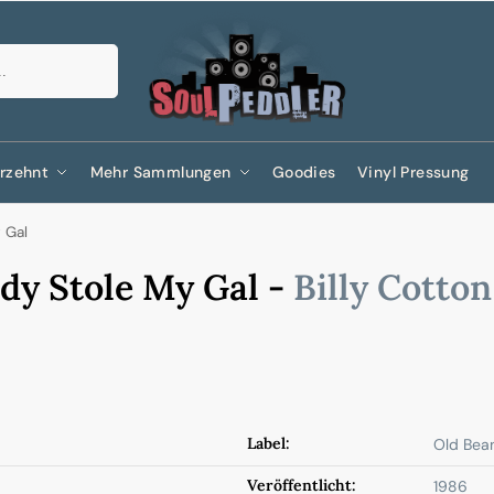
Suchen
rzehnt
Mehr Sammlungen
Goodies
Vinyl Pressung
 Gal
y Stole My Gal -
Billy Cotto
Label:
Old Bea
Veröffentlicht:
1986