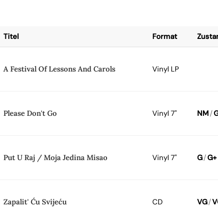
Titel
Format
Zusta
A Festival Of Lessons And Carols
Vinyl LP
Please Don't Go
Vinyl 7"
NM
/
Put U Raj / Moja Jedina Misao
Vinyl 7"
G
/
G+
Zapalit' Ću Svijeću
CD
VG
/
V