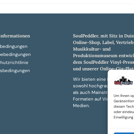
nformationen
SoulPeddler, mit Sitz in Duis
Online-Shop, Label, Vertrieb
bedingungen
Musikkultur- und
bebedingungen
Produktionsmuseum entwick
dem SoulPeddler Vinyl-Pres
utzrichtlinie
und unserer Online-Gig-Plat
sbedingungen
Wir bieten eine breite Auswa
sowohl hochgradig sammelw
als auch Mainstream-Titeln 
Um Ihnen op
Formaten auf Vinyl, CD und 
Geräteinfor
Medien.
diesen Tech
oder eindeut
Einwilligun