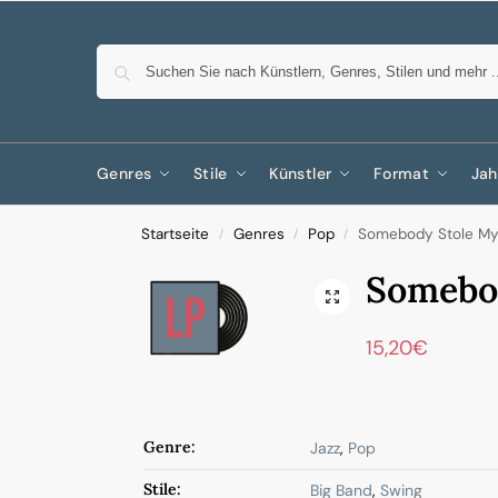
Genres
Stile
Künstler
Format
Jah
Startseite
Genres
Pop
Somebody Stole My
/
/
/
Somebod
15,20
€
Genre:
Jazz
,
Pop
Stile:
Big Band
,
Swing