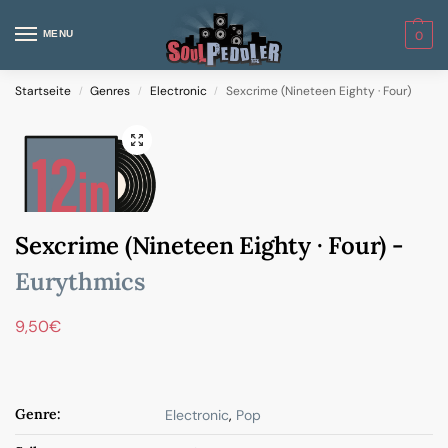
MENU
0
Startseite
Genres
Electronic
Sexcrime (Nineteen Eighty · Four)
/
/
/
Sexcrime (Nineteen Eighty · Four) -
Eurythmics
9,50
€
Genre:
Electronic
,
Pop