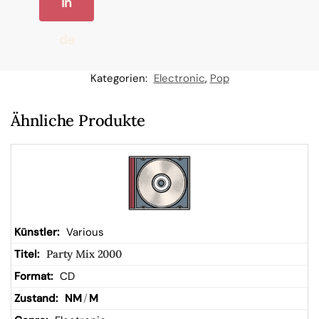
In
de
n
Kategorien:
Electronic
,
Pop
W
Ähnliche Produkte
ar
en
kor
Various
Party Mix 2000
b
CD
NM
/
M