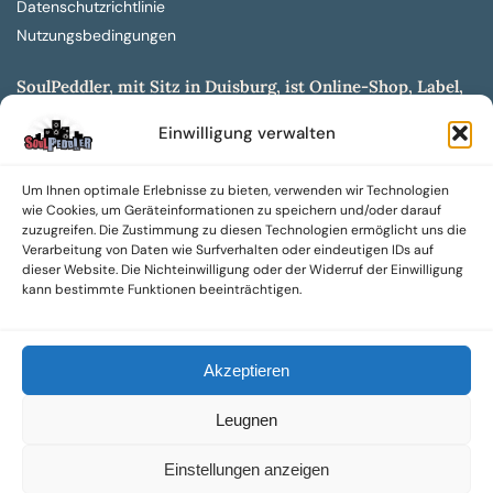
Datenschutzrichtlinie
Nutzungsbedingungen
SoulPeddler, mit Sitz in Duisburg, ist Online-Shop, Label,
Vertrieb & Musikkultur- und Produktionsmuseum
Einwilligung verwalten
entwickelt aus dem SoulPeddler Vinyl-Presswerk und
unserer Online-Gig-Plattform.
Um Ihnen optimale Erlebnisse zu bieten, verwenden wir Technologien
Wir bieten eine breite Auswahl an sowohl hochgradig
wie Cookies, um Geräteinformationen zu speichern und/oder darauf
sammelwürdigen als auch Mainstream-Titeln und -Formaten auf
zuzugreifen. Die Zustimmung zu diesen Technologien ermöglicht uns die
Vinyl, CD und weiteren Medien.
Verarbeitung von Daten wie Surfverhalten oder eindeutigen IDs auf
dieser Website. Die Nichteinwilligung oder der Widerruf der Einwilligung
Sowohl neue als auch gebrauchte, nach Zustand bewertete
kann bestimmte Funktionen beeinträchtigen.
Tonträger sind aus unserem Archiv mit über 300.000
Titeln erhältlich.
Akzeptieren
Wir setzen uns leidenschaftlich für unabhängige Künstler und
Labels ein und bieten hochwertige, maßgeschneiderte Lösungen
Leugnen
aus über 30 Jahren Erfahrung in der Musikindustrie.
SoulPeddler Mailorder, Records & Vinyl Production – DUBOX –
Einstellungen anzeigen
Nettirock – Nice Guy Records – MOVA Museum of Vinyl Arts