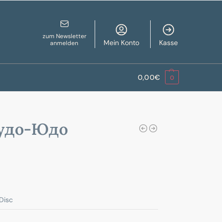
zum Newsletter
Mein Konto
Kasse
anmelden
0,00
€
0
удо-Юдо
Disc