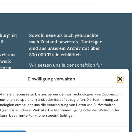
burg, ist
Sowohl neue als auch gebrauchte,
 &
nach Zustand bewertete Tonträger
sind aus unserem Archiv mit über
elt aus
300.000 Titeln erhältlich.
swerk
Wir setzen uns leidenschaftlich für
tform.
unabhängige Künstler und Labels ein
hl an
und bieten hochwertige,
Einwilligung verwalten
ürdigen
maßgeschneiderte Lösungen aus
und -
über 30 Jahren Erfahrung in der
timale Erlebnisse zu bieten, verwenden wir Technologien wie Cookies, um
weiteren
Musikindustrie.
mationen zu speichern und/oder darauf zuzugreifen. Die Zustimmung zu
nologien ermöglicht uns die Verarbeitung von Daten wie Surfverhalten
SoulPeddler Mailorder, Records &
igen IDs auf dieser Website. Die Nichteinwilligung oder der Widerruf der
Vinyl Production – DUBOX –
g kann bestimmte Funktionen beeinträchtigen.
Nettirock – Nice Guy Records –
MOVA Museum of Vinyl Arts