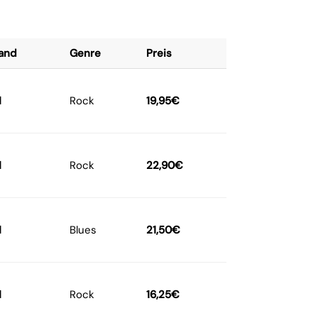
and
Genre
Preis
M
Rock
19,95
€
M
Rock
22,90
€
M
Blues
21,50
€
M
Rock
16,25
€