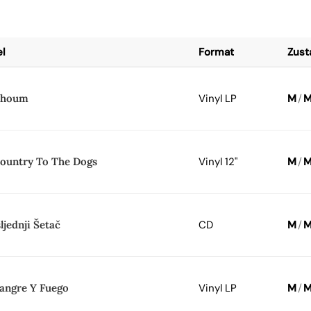
el
Format
Zust
choum
Vinyl LP
M
/
ountry To The Dogs
Vinyl 12"
M
/
ljednji Šetač
CD
M
/
angre Y Fuego
Vinyl LP
M
/