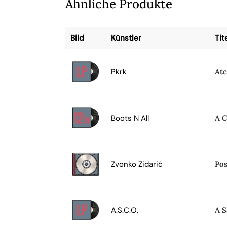
Ähnliche Produkte
Bild
Künstler
Tit
Pkrk
At
Boots N All
A C
Zvonko Zidarić
Pos
A.S.C.O.
A S