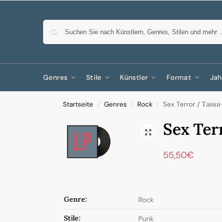
Genres
Stile
Künstler
Format
Jah
Startseite
Genres
Rock
Sex Terror / Танк
/
/
/
Sex Ter
55,50
€
Genre:
Rock
Stile:
Punk