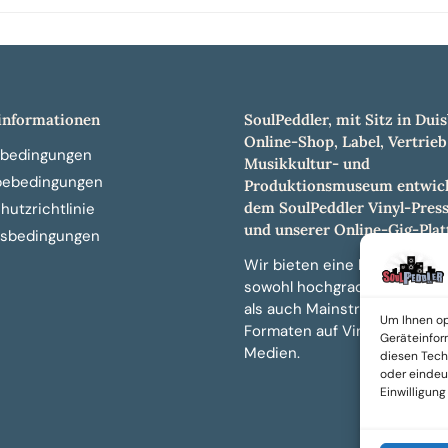
nformationen
SoulPeddler, mit Sitz in Duis
Online-Shop, Label, Vertrieb
bedingungen
Musikkultur- und
bebedingungen
Produktionsmuseum entwick
dem SoulPeddler Vinyl-Pres
utzrichtlinie
und unserer Online-Gig-Plat
sbedingungen
Wir bieten eine breite Auswa
sowohl hochgradig sammelw
als auch Mainstream-Titeln 
Um Ihnen op
Formaten auf Vinyl, CD und 
Geräteinfor
Medien.
diesen Tech
oder eindeut
Einwilligun