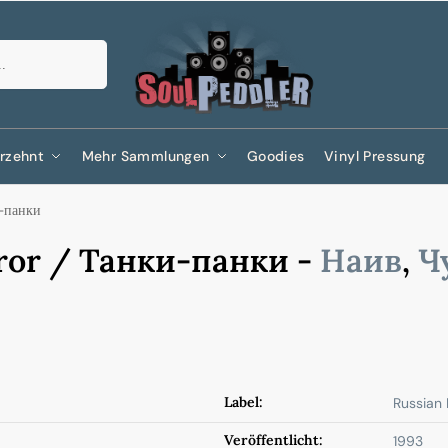
Suchen
rzehnt
Mehr Sammlungen
Goodies
Vinyl Pressung
и-панки
ror / Танки-панки -
Наив
,
Ч
Label:
Russian 
Veröffentlicht:
1993