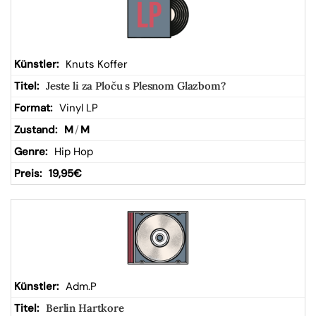
Knuts Koffer
Jeste li za Ploču s Plesnom Glazbom?
Vinyl LP
M
/
M
Hip Hop
19,95
€
Adm.P
Berlin Hartkore