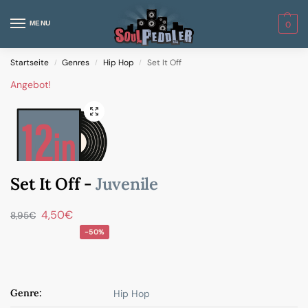
MENU
0
Startseite
Genres
Hip Hop
Set It Off
/
/
/
Angebot!
Set It Off -
Juvenile
4,50
€
8,95
€
-50%
Genre:
Hip Hop