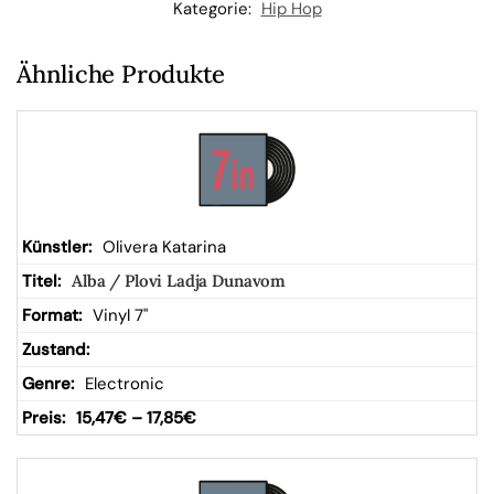
n
Kategorie:
Hip Hop
W
Ähnliche Produkte
ar
en
kor
Olivera Katarina
Alba / Plovi Ladja Dunavom
b
Vinyl 7"
Electronic
15,47
€
–
17,85
€